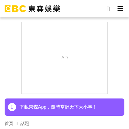
劉真
影片
7-eleven
女優
ian
網紅
謝侑芯
于朦朧
下載東森App，隨時掌握天下大小事！
首頁
話題