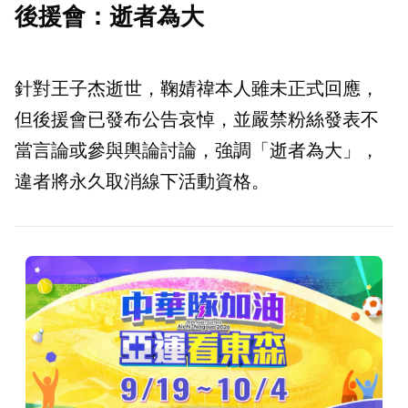
後援會：逝者為大
針對王子杰逝世，鞠婧禕本人雖未正式回應，
但後援會已發布公告哀悼，並嚴禁粉絲發表不
當言論或參與輿論討論，強調「逝者為大」，
違者將永久取消線下活動資格。