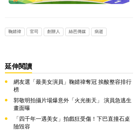
鞠婧禕
官司
創辦人
絲芭傳媒
病逝
延伸閱讀
網友選「最美女演員」鞠婧禕奪冠 挨酸整容排行
榜
郭敬明拍攝片場爆意外「火光衝天」 演員急逃生
畫面曝
「四千年一遇美女」拍戲狂受傷！下巴直撞石桌
險毀容