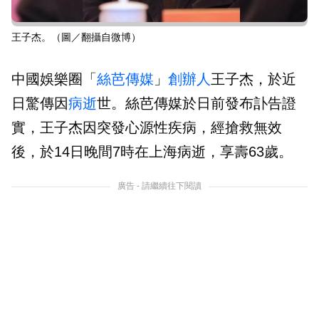
王子杰。（圖／翻攝自微博）
中國娛樂圈「
絲芭傳媒
」
創辦人
王子杰，於近
日驚傳因
病逝
世。絲芭傳媒於日前發布訃告證
實，王子杰因突發心源性疾病，經搶救無效
後，於14日晚間7時在上海病逝，享壽63歲。
廣告 - 請繼續往下閱讀