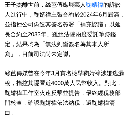
王子杰離世前，絲芭傳媒與藝人
鞠婧禕
的訴訟
人進行中，鞠婧禕主張合約於2024年6月屆滿，
並指控公司偽造其簽名簽署「補充協議」以延
長合約至2033年。雖經法院兩度委託筆跡鑑
定，結果均為「無法判斷簽名為其本人所
寫」，目前司法尚未定讞。
絲芭傳媒曾在今年3月實名檢舉鞠婧禕涉嫌逃漏
稅，指控其隱匿近4000萬人民幣收入。對此，
鞠婧禕工作室火速反擊並提告，最終經稅務部
門核查，確認鞠婧禕依法納稅，還鞠婧禕清
白。