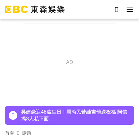
劉真
影片
7-eleven
女優
ian
網紅
謝侑芯
于朦朧
下載東森App，隨時掌握天下大小事！
胡瓜挑戰韓團爆紅「震胸舞」！賣力狂震笑翻全場
慘被虧：是在震肚子？
吳建豪迎48歲生日！周渝民苦練吉他送祝福 阿信
揭3人私下面
許富凱暴瘦7公斤登台！「臉明顯凹陷」嚇壞媽媽
首頁
話題
父親節憶亡父淚崩