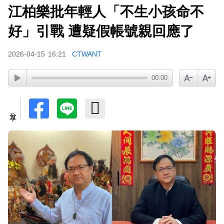
江柏樂批年輕人「不生小孩命不
下載東森App，隨時掌握天下大小事！
好」引戰 遭疑假帳號親回應了
胡瓜挑戰韓團爆紅「震胸舞」！賣力狂震笑翻全場
2026-04-15
16:21
CTWANT
慘被虧：是在震肚子？
00:00
分享