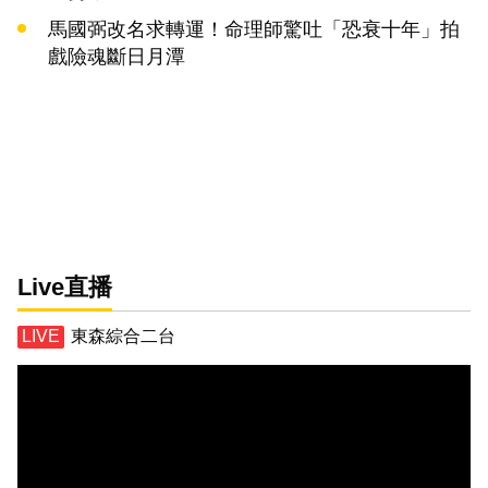
馬國弼改名求轉運！命理師驚吐「恐衰十年」拍
戲險魂斷日月潭
Live直播
東森綜合二台