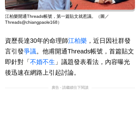
江柏樂開通Threads帳號，第一篇貼文就惹議。（圖／
Threads@chiangpaole168）
資歷長達30年的命理師
江柏樂
，近日因社群發
言引發
爭議
。他甫開通Threads帳號，首篇貼文
即針對「
不婚
不生
」議題發表看法，內容曝光
後迅速在網路上引起討論。
廣告 - 請繼續往下閱讀