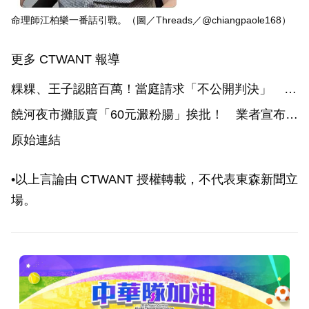
命理師江柏樂一番話引戰。（圖／Threads／@chiangpaole168）
更多 CTWANT 報導
粿粿、王子認賠百萬！當庭請求「不公開判決」 范
姜彥豐痛批：親手破壞我家庭
饒河夜市攤販賣「60元澱粉腸」挨批！ 業者宣布改
名回歸
原始連結
•以上言論由 CTWANT 授權轉載，不代表東森新聞立
場。