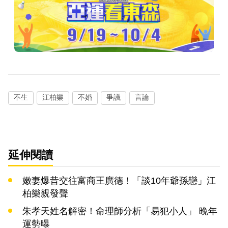
不生
江柏樂
不婚
爭議
言論
延伸閱讀
嫩妻爆昔交往富商王廣德！「談10年爺孫戀」江
柏樂親發聲
朱孝天姓名解密！命理師分析「易犯小人」 晚年
運勢曝