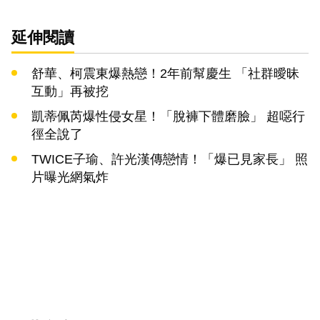
延伸閱讀
舒華、柯震東爆熱戀！2年前幫慶生 「社群曖昧
互動」再被挖
凱蒂佩芮爆性侵女星！「脫褲下體磨臉」 超噁行
徑全說了
TWICE子瑜、許光漢傳戀情！「爆已見家長」 照
片曝光網氣炸