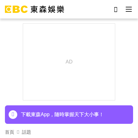
劉真
影片
于朦朧
網紅
女優
ian
7-eleven
謝侑芯
下載東森App，隨時掌握天下大小事！
首頁
話題