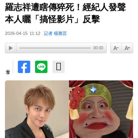
羅志祥遭瞎傳猝死！經紀人發聲
本人曬「搞怪影片」反擊
2026-04-15
11:12
記者 楊雅芸
00:00
分享