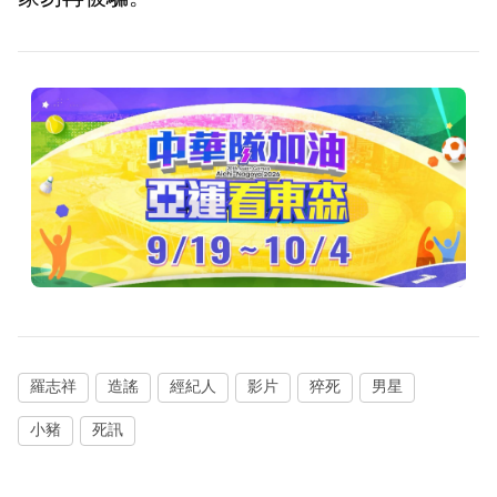
羅志祥
造謠
經紀人
影片
猝死
男星
小豬
死訊