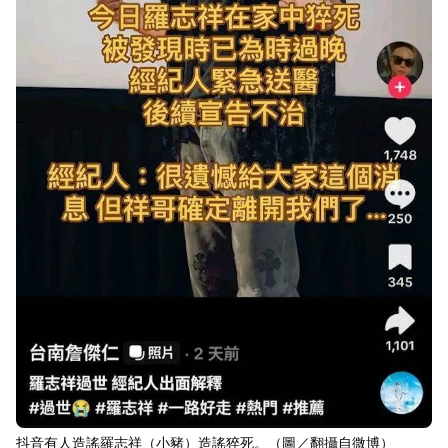
抖音有人造謠羅志祥（小豬）造謠猝死。（圖／翻攝自微博）