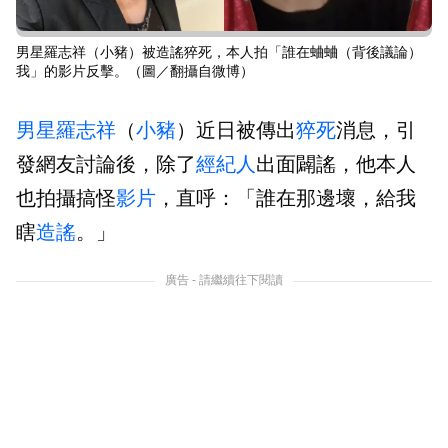
男星羅志祥（小豬）被造謠猝死，本人拍「誰在蛐蛐（背後議論）
我」的影片反擊。（圖／翻攝自微博）
男星
羅志祥
（
小豬
）近日被傳出
猝死
消息，引
發網友討論後，除了
經紀人
出面闢謠，他本人
也拍攝搞怪
影片
，直呼：「誰在那邊壞，給我
瞎
造謠
。」
廣告 - 請繼續往下閱讀