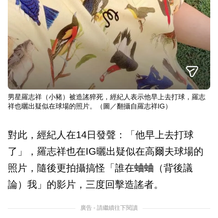
男星羅志祥（小豬）被造謠猝死，經紀人表示他早上去打球，羅志
祥也曬出疑似在球場的照片。（圖／翻攝自羅志祥IG）
對此，經紀人在14日發聲：「他早上去打球
了」，羅志祥也在IG曬出疑似在高爾夫球場的
照片，隨後更拍攝搞怪「誰在蛐蛐（背後議
論）我」的影片，三度回擊造謠者。
廣告 - 請繼續往下閱讀