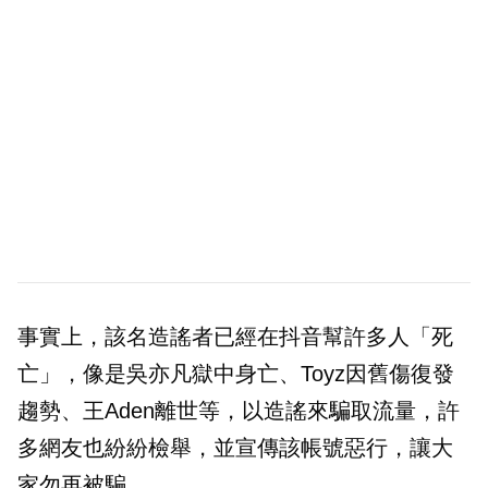
事實上，該名造謠者已經在抖音幫許多人「死
亡」，像是吳亦凡獄中身亡、Toyz因舊傷復發
趨勢、王Aden離世等，以造謠來騙取流量，許
多網友也紛紛檢舉，並宣傳該帳號惡行，讓大
家勿再被騙。