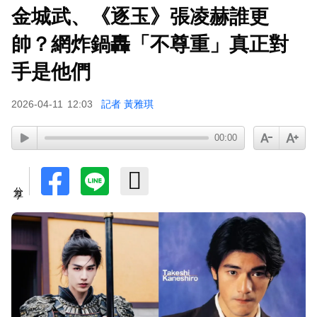
金城武、《逐玉》張凌赫誰更
帥？網炸鍋轟「不尊重」真正對
手是他們
2026-04-11
12:03
記者 黃雅琪
00:00
分享