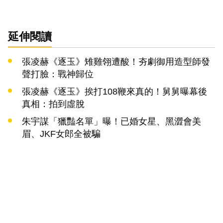
延伸閱讀
張凌赫《逐玉》雉雞翎遭酸！夯劇御用造型師發
聲打臉：戰神歸位
張凌赫《逐玉》挨打108鞭來真的！舅舅曝幕後
真相：拍到虛脫
朱宇謀「獵豔名單」曝！已婚女星、黑澀會美
眉、JKF女郎全被騙