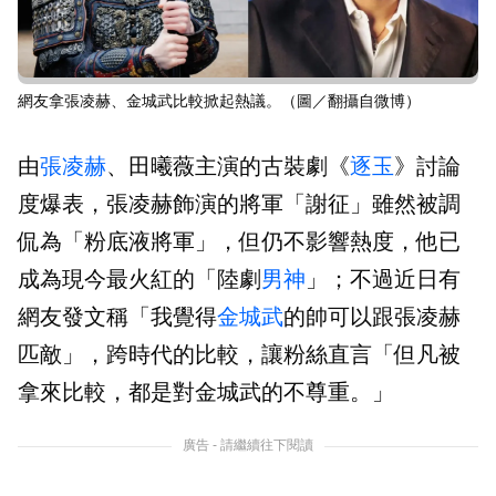
網友拿張凌赫、金城武比較掀起熱議。（圖／翻攝自微博）
由
張凌赫
、田曦薇主演的古裝劇《
逐玉
》討論
度爆表，張凌赫飾演的將軍「謝征」雖然被調
侃為「粉底液將軍」，但仍不影響熱度，他已
成為現今最火紅的「陸劇
男神
」；不過近日有
網友發文稱「我覺得
金城武
的帥可以跟張凌赫
匹敵」，跨時代的比較，讓粉絲直言「但凡被
拿來比較，都是對金城武的不尊重。」
廣告 - 請繼續往下閱讀