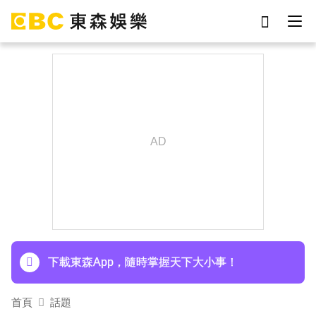
劉真
影片
7-eleven
女優
網紅
ian
謝侑芯
于朦朧
下載東森App，隨時掌握天下大小事！
首頁
話題