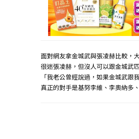
面對網友拿金城武與張凌赫比較，
很迷張凌赫，但沒人可以跟金城武
「我老公曾經說過，如果金城武跟
真正的對手是基努李維、李奧納多