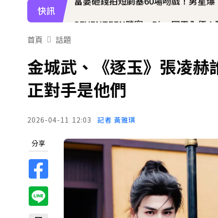
快訊
SEVENTEEN勝寬、Dino同天入伍
泰男團Dragon 5男星爆死訊！騎單
首頁
話題
女星告別9年演藝圈！轉行當計程車司
金城武、《逐玉》張凌赫
蔡阿嘎陷爭議！蘿拉神隱19個月首發
正對手是他們
下載東森App，隨時掌握天下大小事
2026-04-11
12:03
記者 黃雅琪
快訊／方志友、楊銘威離婚 「無法
分享