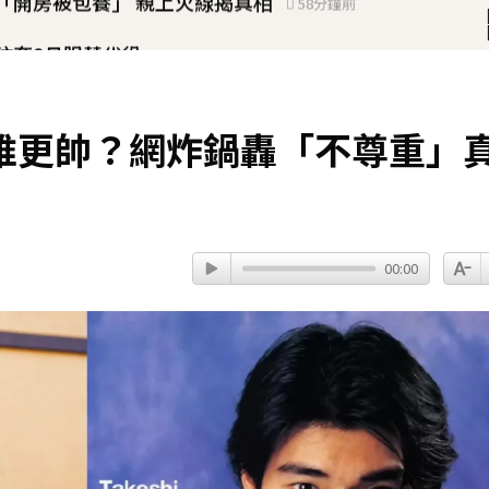
！玟奎9月服替代役
車離家失聯 陳屍河中驚見「20公斤重物」
機 曝收入：比演員賺更多
誰更帥？網炸鍋轟「不尊重」
文 遭酸「詐騙集團回歸」回應了
！
00:00
再做情人、永遠是家人」
54分鐘前