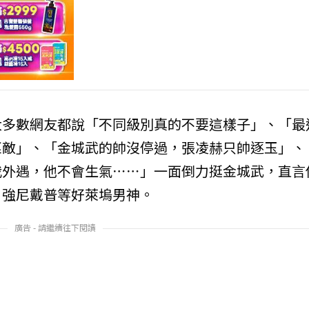
大多數網友都說「不同級別真的不要這樣子」、「最
匹敵」、「金城武的帥沒停過，張凌赫只帥逐玉」、
我外遇，他不會生氣⋯⋯」一面倒力挺金城武，直言
、強尼戴普等好萊塢男神。
廣告 - 請繼續往下閱讀