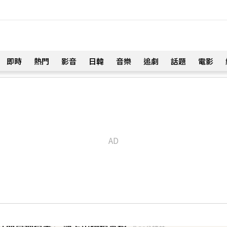
即時
熱門
影音
日韓
音樂
追劇
話題
電影
！
再做情人、永遠是家人」
54分鐘前
「開房被包養」 親上火線揭真相
58分鐘前