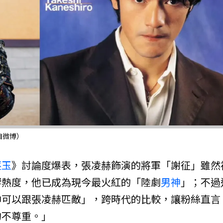
自微博）
逐玉
》討論度爆表，張凌赫飾演的將軍「謝征」雖然
響熱度，他已成為現今最火紅的「陸劇
男神
」；不過
帥可以跟張凌赫匹敵」，跨時代的比較，讓粉絲直言
的不尊重。」