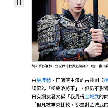
網友拿張凌赫、金城武比較掀起熱議。（圖／翻攝
由
張凌赫
、田曦薇主演的古裝劇《
調侃為「粉底液將軍」，但仍不影
日有網友發文稱「我覺得
金城武
的
「但凡被拿來比較，都是對金城武