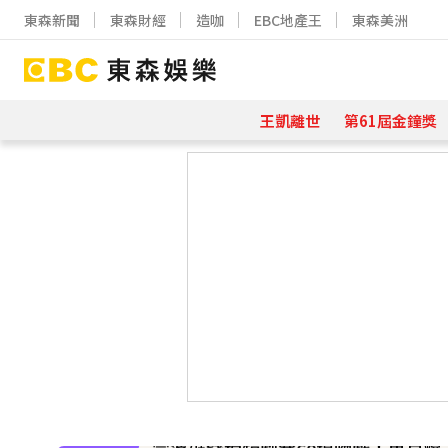
東森新聞
東森財經
造咖
EBC地產王
東森美洲
王凱離世
第61屆金鐘獎
下載東森App，隨時掌握天下大小事
快訊／方志友、楊銘威離婚 「無法
富婆砸錢拍短劇塞60場吻戲！男星爆