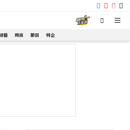
綜藝
時尚
節目
特企