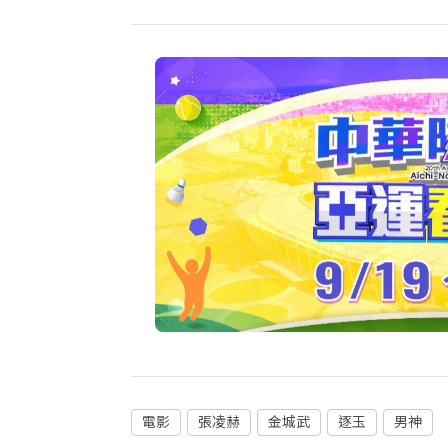
電影
張凌赫
金城武
逐玉
男神