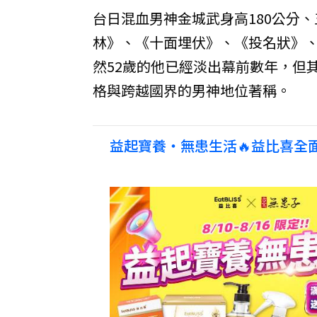
台日混血男神金城武身高180公分
林》、《十面埋伏》、《投名狀》
然52歲的他已經淡出幕前數年，但
格與跨越國界的男神地位著稱。
益起寶養・無患生活🔥益比喜全