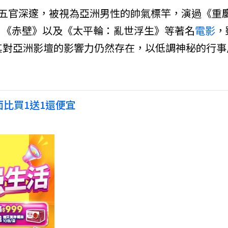
、五官深邃，被視為亞洲男性的帥氣標竿，演過《重
、《赤壁》以及《太平輪：亂世浮生》等著名
電影
，
其對亞洲影壇的影響力仍然存在，以低調神秘的行事
面比買1送1還便宜