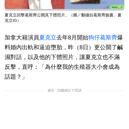
夏克立回擊葛斯齊公開其下體照片。（圖／翻攝自葛斯齊臉書、夏
克立IG）
加拿大籍演員
夏克立
去年8月開始
狗仔
葛斯齊
爆
料婚內出軌和逼迫墮胎，昨（8日）更公開了鹹
濕對話，以及他的下體照片，讓夏克立也不滿
反擊，直呼：「為什麼我的生殖器大小會成為
話題？」
廣告 - 請繼續往下閱讀