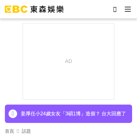
劉真
影片
7-eleven
女優
網紅
ian
于朦朧
謝侑芯
下載東森App，隨時掌握天下大小事！
70歲鋼吉他大師湯米德塔莫驟逝 妻淚喊：永遠是
我一生摯愛
姜厚任小24歲女友「3碩1博」造假？ 台大回應了
首頁
話題
下載東森App，隨時掌握天下大小事！