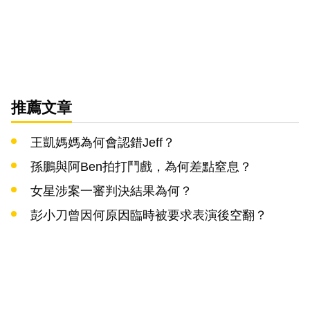
推薦文章
王凱媽媽為何會認錯Jeff？
孫鵬與阿Ben拍打鬥戲，為何差點窒息？
女星涉案一審判決結果為何？
彭小刀曾因何原因臨時被要求表演後空翻？