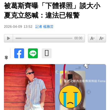
被葛斯齊曝「下體裸照」談大小
70歲鋼吉他大師湯米德塔莫驟逝 妻淚喊：永遠是
我一生摯愛
夏克立怒喊：違法已報警
2026-04-09
13:52
記者 楊雅芸
00:00
分享