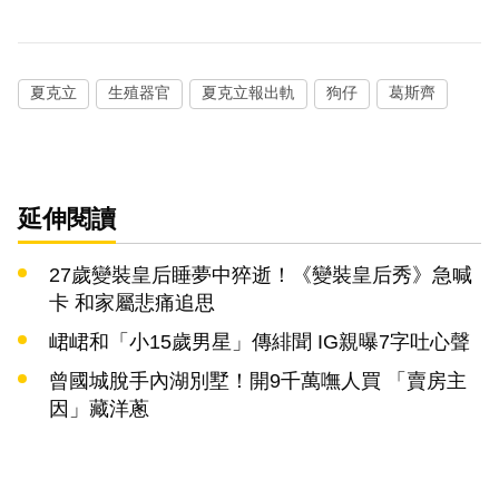
夏克立
生殖器官
夏克立報出軌
狗仔
葛斯齊
延伸閱讀
27歲變裝皇后睡夢中猝逝！《變裝皇后秀》急喊
卡 和家屬悲痛追思
峮峮和「小15歲男星」傳緋聞 IG親曝7字吐心聲
曾國城脫手內湖別墅！開9千萬嘸人買 「賣房主
因」藏洋蔥