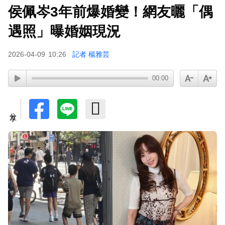
侯佩岑3年前爆婚變！網友曬「偶
遇照」曝婚姻現況
2026-04-09
10:26
記者 楊雅芸
00:00
分享