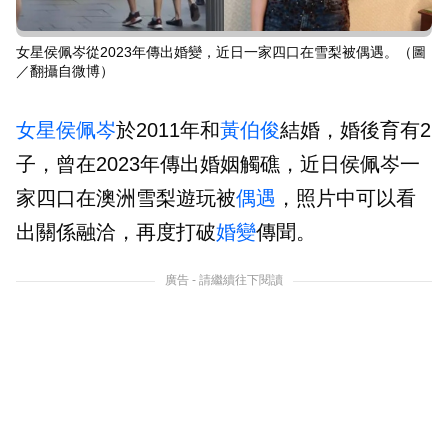
女星侯佩岑從2023年傳出婚變，近日一家四口在雪梨被偶遇。（圖
／翻攝自微博）
女星
侯佩岑
於2011年和
黃伯俊
結婚，婚後育有2
子，曾在2023年傳出婚姻觸礁，近日侯佩岑一
家四口在澳洲雪梨遊玩被
偶遇
，照片中可以看
出關係融洽，再度打破
婚變
傳聞。
廣告 - 請繼續往下閱讀