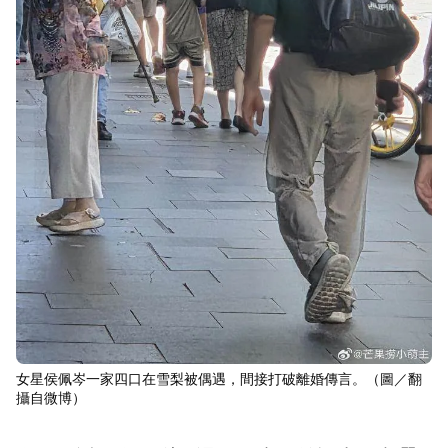
女星侯佩岑一家四口在雪梨被偶遇，間接打破離婚傳言。（圖／翻
攝自微博）