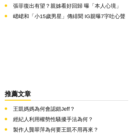
張菲復出有望？親姊看好回歸 曝「本人心境」
峮峮和「小15歲男星」傳緋聞 IG親曝7字吐心聲
推薦文章
王凱媽媽為何會認錯Jeff？
經紀人利用權勢性騷擾手法為何？
製作人龔翠萍為何要王凱不用再來？