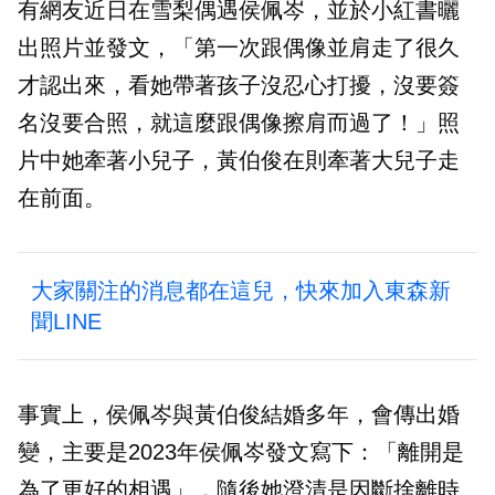
有網友近日在雪梨偶遇侯佩岑，並於小紅書曬
出照片並發文，「第一次跟偶像並肩走了很久
才認出來，看她帶著孩子沒忍心打擾，沒要簽
名沒要合照，就這麼跟偶像擦肩而過了！」照
片中她牽著小兒子，黃伯俊在則牽著大兒子走
在前面。
大家關注的消息都在這兒，快來加入東森新
聞LINE
事實上，侯佩岑與黃伯俊結婚多年，會傳出婚
變，主要是2023年侯佩岑發文寫下：「離開是
為了更好的相遇」，隨後她澄清是因斷捨離時