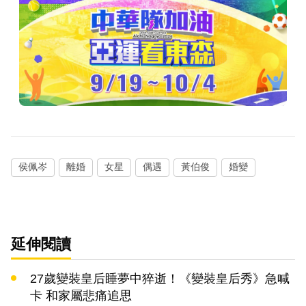
侯佩岑
離婚
女星
偶遇
黃伯俊
婚變
延伸閱讀
27歲變裝皇后睡夢中猝逝！《變裝皇后秀》急喊
卡 和家屬悲痛追思