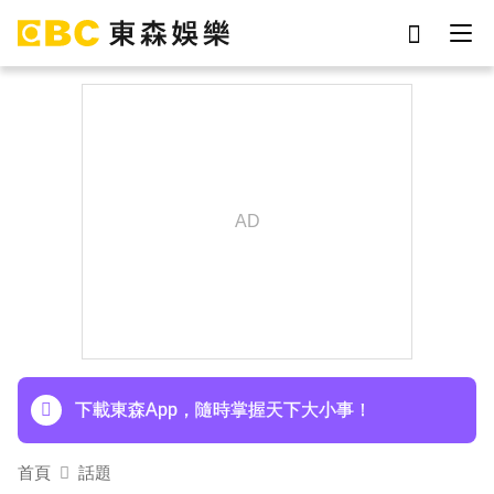
劉真
影片
7-eleven
女優
網紅
ian
于朦朧
謝侑芯
下載東森App，隨時掌握天下大小事！
首頁
話題