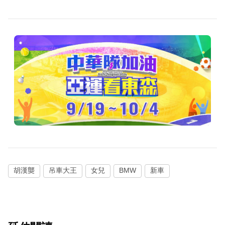
胡漢龑
吊車大王
女兒
BMW
新車