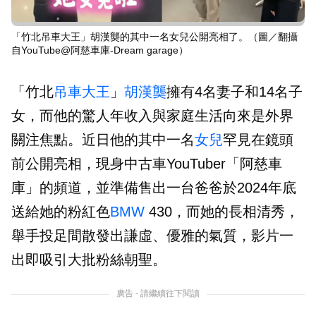
「竹北吊車大王」胡漢龑的其中一名女兒公開亮相了。（圖／翻攝
自YouTube@阿慈車庫-Dream garage）
「竹北
吊車大王
」
胡漢龑
擁有4名妻子和14名子
女，而他的驚人年收入與家庭生活向來是外界
關注焦點。近日他的其中一名
女兒
罕見在鏡頭
前公開亮相，現身中古車YouTuber「阿慈車
庫」的頻道，並準備售出一台爸爸於2024年底
送給她的粉紅色
BMW
430，而她的長相清秀，
舉手投足間散發出謙虛、優雅的氣質，影片一
出即吸引大批粉絲朝聖。
廣告 - 請繼續往下閱讀