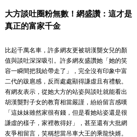
大方談吐圈粉無數！網盛讚：這才是
真正的富家千金
比起千萬名車，許多網友更被胡漢龑女兒的顏
值與談吐深深吸引。許多網友盛讚她「她的笑
容一瞬間把我給帶走了」，完全沒有印象中富
二代的跋扈感，反而處處顯得謙虛且有禮貌。
有網友表示，從她大方的站姿與談吐就能看出
胡漢龑對子女的教育相當嚴謹，紛紛留言感嘆
「這妹妹雖然家很有錢，但是看她站姿還是很
謙虛的樣子，家裡教得好」，甚至還有大批網
友爭相留言，笑稱想當吊車大王的乘龍快婿。