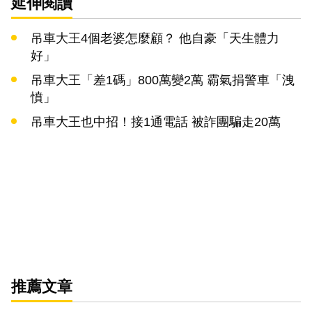
延伸閱讀
吊車大王4個老婆怎麼顧？ 他自豪「天生體力
好」
吊車大王「差1碼」800萬變2萬 霸氣捐警車「洩
憤」
吊車大王也中招！接1通電話 被詐團騙走20萬
推薦文章