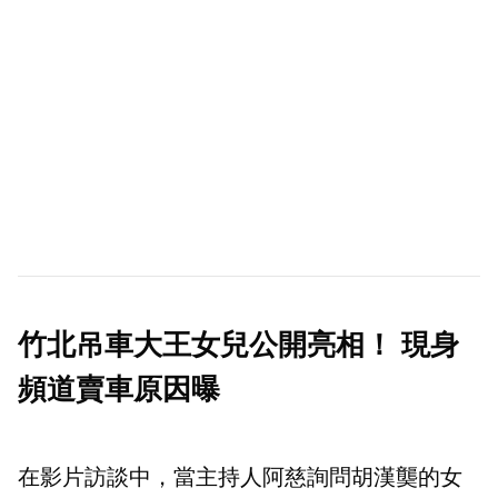
竹北吊車大王女兒公開亮相！ 現身
頻道賣車原因曝
在影片訪談中，當主持人阿慈詢問胡漢龑的女