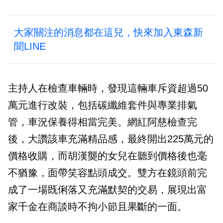
大家關注的消息都在這兒，快來加入東森新
聞LINE
主持人在檢查車輛時，發現這輛車斥資超過50
萬元進行改裝，包括碳纖維套件與專業排氣
管，車況保養得相當完美。網紅阿慈檢查完
後，大讚該車充滿精品感，最終開出225萬元的
價格收購，而胡漢龑的女兒在聽到價格後也毫
不猶豫，面帶笑容點頭成交。雙方在鏡頭前完
成了一場既俐落又充滿默契的交易，展現出富
家千金在商談時不拘小節且果斷的一面。