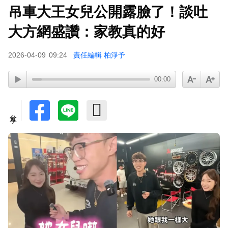
吊車大王女兒公開露臉了！談吐
吳東諺結婚10年超寵妻！「主動帶娃」羨煞人妻
大方網盛讚：家教真的好
女星 她認了：心很酸
2026-04-09
09:24
責任編輯 柏淨予
00:00
分享