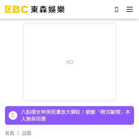
劉真
影片
7-eleven
女優
ian
網紅
下載東森App，隨時掌握天下大小事！
謝侑芯
于朦朧
吳東諺結婚10年超寵妻！「主動帶娃」羨煞人妻
女星 她認了：心很酸
八點檔女神美照遭放大腳趾！被酸「暗沉皺褶」本
人無奈回應
庹宗康資產全給老婆！「名下只剩1台車」結婚15
年保鮮秘訣曝
首頁
話題
下載東森App，隨時掌握天下大小事！