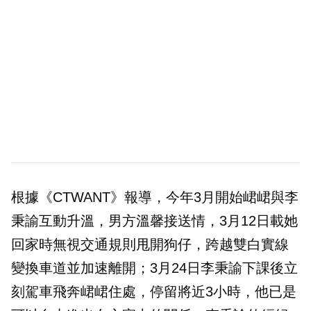
根據《CTWANT》報導，今年3月開始峮峮與李
秉諭互動升溫，男方溫馨接送情，3月12日載她
回家時無視交通規則甩開狗仔，跨越雙白實線
變換車道並加速離開；3月24日李秉諭下課後立
刻駕車飛奔峮峮住處，停留將近3小時，他已是