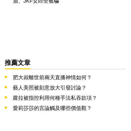
眉、JKF女郎全被騙
推薦文章
肥大叔離世前兩天直播神情如何？
藝人美照被刻意放大引發討論？
蘿拉被指控利用何種手法私吞款項？
愛莉莎莎的言論觸及哪些價值觀？