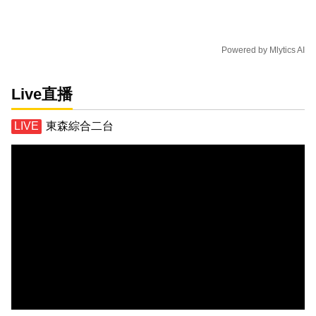
Powered by
Mlytics AI
Live直播
東森綜合二台