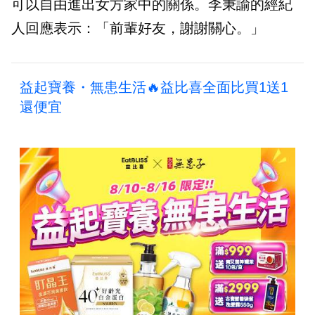
可以自由進出女方家中的關係。李秉諭的經紀
人回應表示：「前輩好友，謝謝關心。」
益起寶養・無患生活🔥益比喜全面比買1送1
還便宜