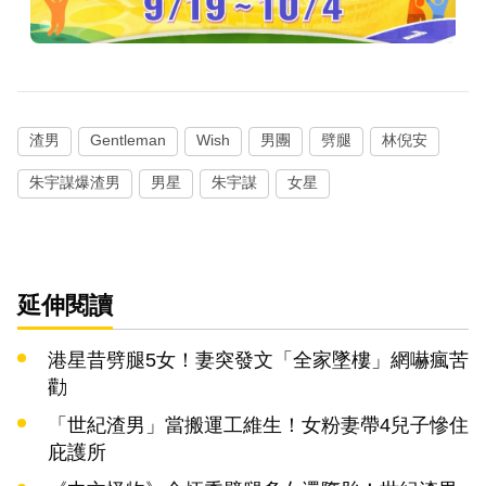
渣男
Gentleman
Wish
男團
劈腿
林倪安
朱宇謀爆渣男
男星
朱宇謀
女星
延伸閱讀
港星昔劈腿5女！妻突發文「全家墜樓」網嚇瘋苦
勸
「世紀渣男」當搬運工維生！女粉妻帶4兒子慘住
庇護所