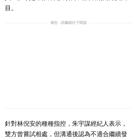
目。
廣告 - 請繼續往下閱讀
針對林倪安的種種指控，朱宇謀經紀人表示，
雙方曾嘗試相處，但溝通後認為不適合繼續發