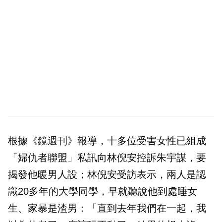
根據《鏡週刊》報導，十多位受害女性已組成
「婦仇者聯盟」私訊向林倪安控訴朱宇謀，要
揭發他暖男人設；林倪安受訪表示，兩人是認
識20多年的大學同學，早就聽說他到處睡女
生、家暴是渣男：「直到去年我們在一起，我