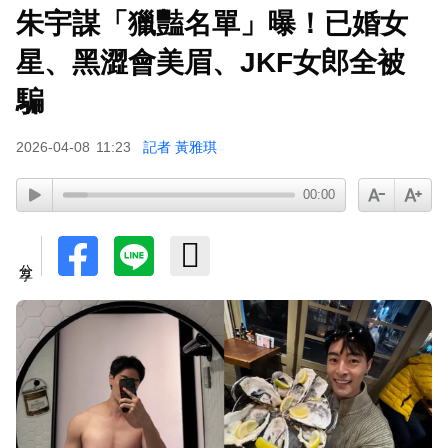
朱宇謀「獵豔名單」曝！已婚女
寬魚營收衰退 「點名王心凌、楊丞琳」網笑翻：
太誠實
星、黑澀會美眉、JKF女郎全被
騙
下載東森App，隨時掌握天下大小事！
2026-04-08
11:23
記者 黃雅琪
《半澤直樹》男星宣布再婚！迎新生命雙喜臨門
00:00
分享