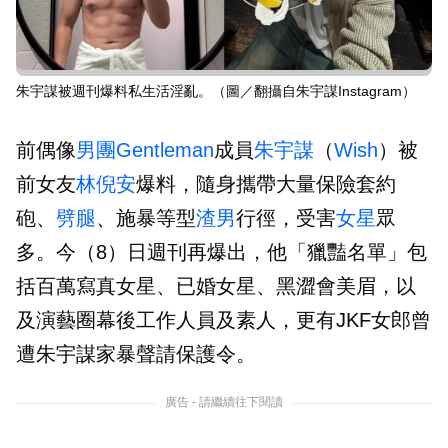
朱宇謀被週刊爆料私生活淫亂。（圖／翻攝自朱宇謀Instagram）
前偶像
男團
Gentleman
成員
朱宇謀
（
Wish
）被
前女友
林倪安
爆料，隨身攜帶大量保險套約
砲、
劈腿
、施暴等型
渣男
行徑，受害
女星
眾
多。今（8）日週刊再爆出，他「獵豔名單」包
括百萬寫真女星、已婚女星、黑澀會美眉，以
及演藝圈幕後工作人員及素人，更有JKF女郎曾
遭朱宇謀家暴聲請保護令。
廣告 - 請繼續往下閱讀