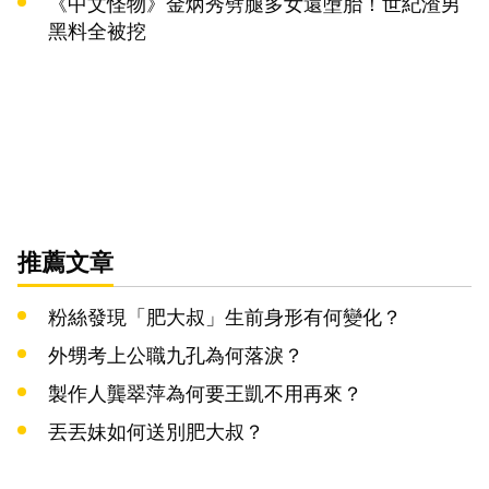
《中文怪物》金炳秀劈腿多女還墮胎！世紀渣男
黑料全被挖
推薦文章
粉絲發現「肥大叔」生前身形有何變化？
外甥考上公職九孔為何落淚？
製作人龔翠萍為何要王凱不用再來？
丟丟妹如何送別肥大叔？