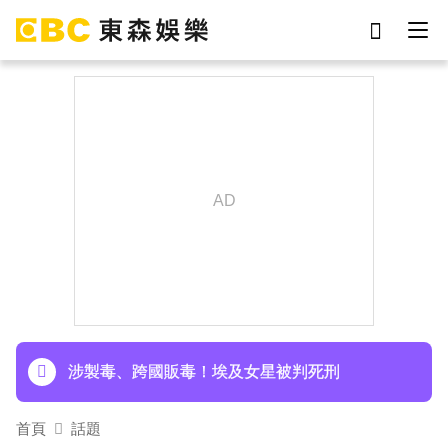
劉真
影片
7-eleven
女優
網紅
ian
于朦朧
謝侑芯
下載東森App，隨時掌握天下大小事！
《半澤直樹》男星宣布再婚！迎新生命雙喜臨門
涉製毒、跨國販毒！埃及女星被判死刑
首頁
話題
美國抗癌網紅拒安寧！家屬證實死訊 得年26歲