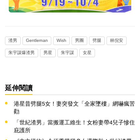
渣男
Gentleman
Wish
男團
劈腿
林倪安
朱宇謀爆渣男
男星
朱宇謀
女星
延伸閱讀
港星昔劈腿5女！妻突發文「全家墜樓」網嚇瘋苦
勸
「世紀渣男」當搬運工維生！女粉妻帶4兒子慘住
庇護所