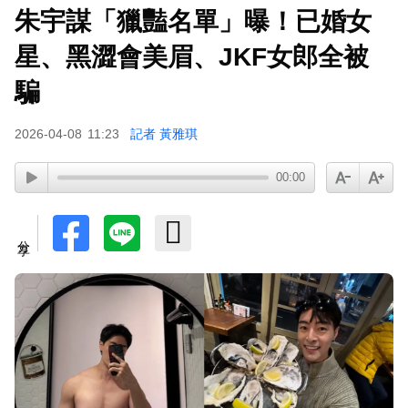
朱宇謀「獵豔名單」曝！已婚女
星、黑澀會美眉、JKF女郎全被
騙
2026-04-08
11:23
記者 黃雅琪
00:00
分享