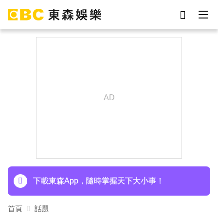
劉真
影片
7-eleven
女優
網紅
ian
于朦朧
謝侑芯
下載東森App，隨時掌握天下大小事！
首頁
話題