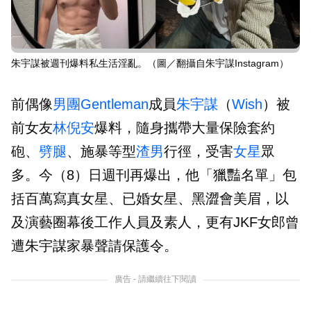
朱宇謀被週刊爆料私生活淫亂。（圖／翻攝自朱宇謀Instagram）
前偶像
男團
Gentleman
成員
朱宇謀
（
Wish
）被
前女友
林倪安
爆料，隨身攜帶大量保險套約
砲、
劈腿
、施暴等型
渣男
行徑，受害
女星
眾
多。今（8）日週刊再爆出，他「獵豔名單」包
括百萬寫真女星、已婚女星、黑澀會美眉，以
及演藝圈幕後工作人員及素人，更有JKF女郎曾
遭朱宇謀家暴聲請保護令。
廣告 - 請繼續往下閱讀