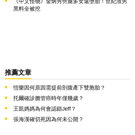
《中文怪物》金炳秀劈腿多女還墮胎！世紀渣男
黑料全被挖
推薦文章
愷樂因何原因需提前剖腹產下雙胞胎？
托爾確診膽管癌時年僅幾歲？
王凱媽媽為何會認錯Jeff？
張海漢確切死因為何未公開？