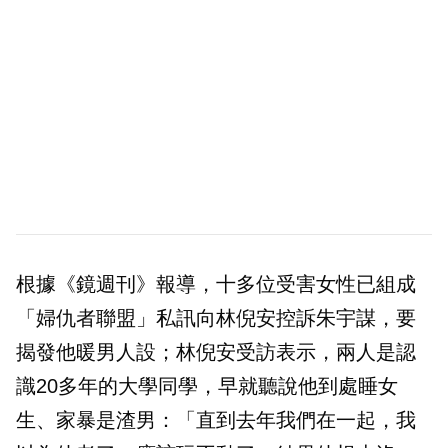
根據《鏡週刊》報導，十多位受害女性已組成
「婦仇者聯盟」私訊向林倪安控訴朱宇謀，要
揭發他暖男人設；林倪安受訪表示，兩人是認
識20多年的大學同學，早就聽說他到處睡女
生、家暴是渣男：「直到去年我們在一起，我