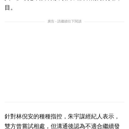
目。
廣告 - 請繼續往下閱讀
針對林倪安的種種指控，朱宇謀經紀人表示，
雙方曾嘗試相處，但溝通後認為不適合繼續發