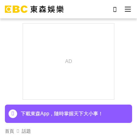
劉真
影片
7-eleven
女優
網紅
ian
于朦朧
謝侑芯
下載東森App，隨時掌握天下大小事！
《半澤直樹》男星宣布再婚！迎新生命雙喜臨門
下載東森App，隨時掌握天下大小事！
首頁
話題
《半澤直樹》男星宣布再婚！迎新生命雙喜臨門