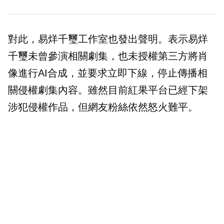
對此，易烊千璽工作室也發出聲明。表示易烊
千璽未曾參演相關劇集，也未授權第三方將肖
像進行AI合成，並要求立即下線，停止傳播相
關侵權劇集內容。雖然目前紅果平台已經下架
涉犯侵權作品，但網友粉絲依然怒火難平。