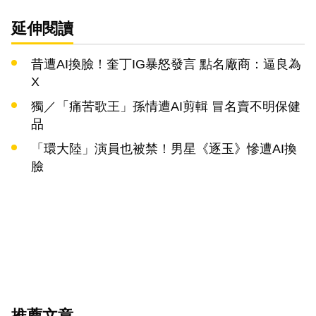
延伸閱讀
昔遭AI換臉！奎丁IG暴怒發言 點名廠商：逼良為
X
獨／「痛苦歌王」孫情遭AI剪輯 冒名賣不明保健
品
「環大陸」演員也被禁！男星《逐玉》慘遭AI換
臉
推薦文章