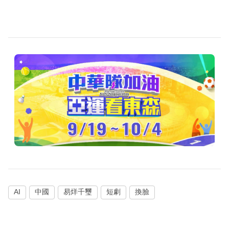
AI
中國
易烊千璽
短劇
換臉