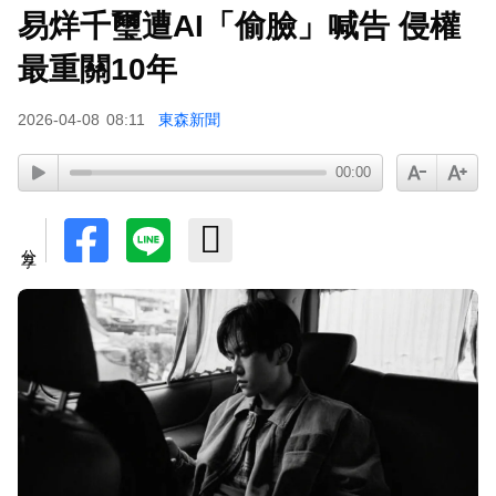
易烊千璽遭AI「偷臉」喊告 侵權
最重關10年
2026-04-08
08:11
東森新聞
00:00
分享