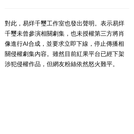
對此，易烊千璽工作室也發出聲明。表示易烊
千璽未曾參演相關劇集，也未授權第三方將肖
像進行AI合成，並要求立即下線，停止傳播相
關侵權劇集內容。雖然目前紅果平台已經下架
涉犯侵權作品，但網友粉絲依然怒火難平。