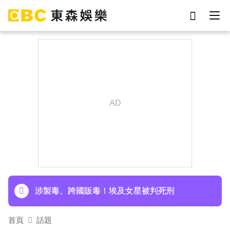
劉真
影片
7-eleven
女優
網紅
ian
于朦朧
謝侑芯
下載東森App，隨時掌握天下大小事！
《半澤直樹》男星宣布再婚！迎新生命雙喜臨門
涉製毒、跨國販毒！埃及女星被判死刑
首頁
話題
美國抗癌網紅拒安寧！家屬證實死訊 得年26歲