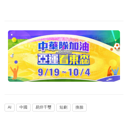
AI
中國
易烊千璽
短劇
換臉