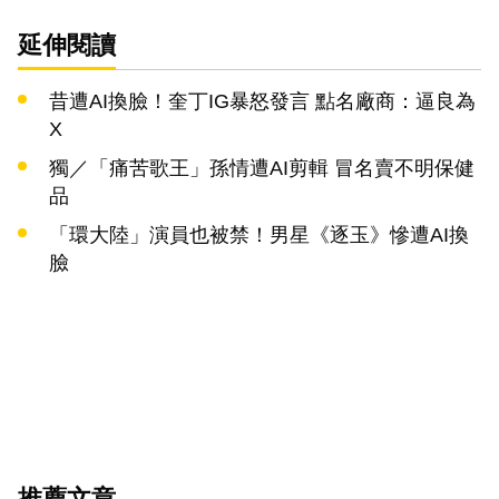
延伸閱讀
昔遭AI換臉！奎丁IG暴怒發言 點名廠商：逼良為
X
獨／「痛苦歌王」孫情遭AI剪輯 冒名賣不明保健
品
「環大陸」演員也被禁！男星《逐玉》慘遭AI換
臉
推薦文章