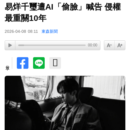
易烊千璽遭AI「偷臉」喊告 侵權
寬魚營收衰退 「點名王心凌、楊丞琳」網笑翻：
太誠實
最重關10年
下載東森App，隨時掌握天下大小事！
2026-04-08
08:11
東森新聞
00:00
《半澤直樹》男星宣布再婚！迎新生命雙喜臨門
分享