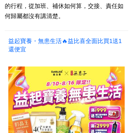
的行程，從加班、補休如何算，交接、責任如
何歸屬都沒有講清楚。
益起寶養・無患生活🔥益比喜全面比買1送1
還便宜