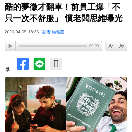
酷的夢徵才翻車！前員工爆「不
安普賢在圈內超夯！被讚「想把妹妹嫁給你」展好
人緣
只一次不舒服」 慣老闆思維曝光
首爾公園音樂節來台！SUPER JUNIOR-K.R.Y.成
2026-04-05
18:36
記者 楊雅芸
軍20週年 破天荒高雄合體
TWICE定延不續約！手寫信宣布離開JYP 簽新東
00:00
家成邊佑錫師妹
富婆砸錢拍短劇塞60場吻戲！男星爆「開房被包
分享
養」 親上火線揭真相
泰男團Dragon 5男星爆死訊！騎單車離家失聯 陳
屍河中驚見「20公斤重物」
下載東森App，隨時掌握天下大小事！
NiziU時隔兩年訪台 華西街取景吸粉朝聖