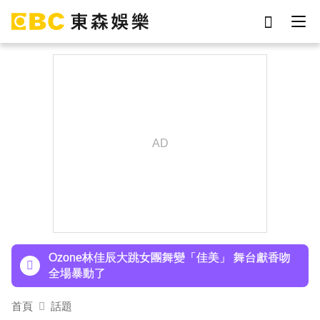
劉真
影片
7-eleven
女優
謝侑芯
ian
網紅
于朦朧
下載東森App，隨時掌握天下大小事！
NiziU時隔兩年訪台 華西街取景吸粉朝聖
Ozone林佳辰大跳女團舞變「佳美」 舞台獻香吻
全場暴動了
首頁
話題
資深男星爆離世！後輩發文哀悼 享年72歲