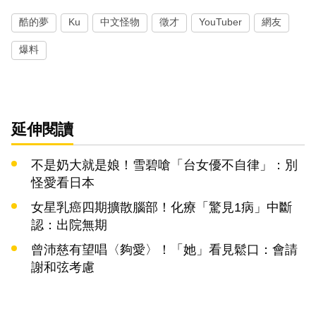
酷的夢
Ku
中文怪物
徵才
YouTuber
網友
爆料
延伸閱讀
不是奶大就是娘！雪碧嗆「台女優不自律」：別
怪愛看日本
女星乳癌四期擴散腦部！化療「驚見1病」中斷
認：出院無期
曾沛慈有望唱〈夠愛〉！「她」看見鬆口：會請
謝和弦考慮