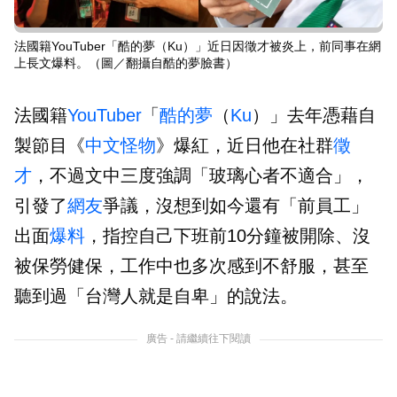
法國籍YouTuber「酷的夢（Ku）」近日因徵才被炎上，前同事在網
上長文爆料。（圖／翻攝自酷的夢臉書）
法國籍
YouTuber
「
酷的夢
（
Ku
）」去年憑藉自
製節目《
中文怪物
》爆紅，近日他在社群
徵
才
，不過文中三度強調「玻璃心者不適合」，
引發了
網友
爭議，沒想到如今還有「前員工」
出面
爆料
，指控自己下班前10分鐘被開除、沒
被保勞健保，工作中也多次感到不舒服，甚至
聽到過「台灣人就是自卑」的說法。
廣告 - 請繼續往下閱讀