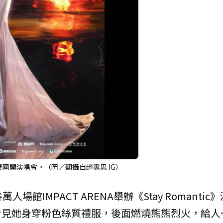
國開演唱會。（圖／翻攝自趙露思 IG）
館IMPACT ARENA舉辦《Stay Romantic》
看見她身穿粉色絲質禮服，後面燃燒熊熊烈火，給人