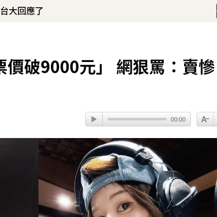
 台大回應了
！
淚喊：永遠是我一生摯愛
54分鐘前
價破9000元」 網狠罵：賣慘
00:00