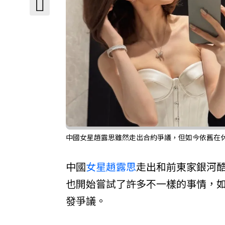
中國女星趙露思雖然走出合約爭議，但如今依舊在休
中國
女星
趙露思
走出和前東家銀河
也開始嘗試了許多不一樣的事情，
發爭議。