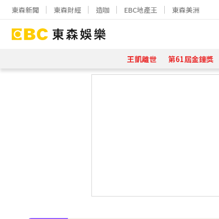
東森新聞
東森財經
造咖
EBC地產王
東森美洲
王凱離世
第61屆金鐘獎
下載東森App，隨時掌握天下大小事
70歲鋼吉他大師湯米德塔莫驟逝 妻