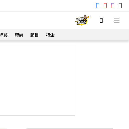
綜藝
時尚
節目
特企