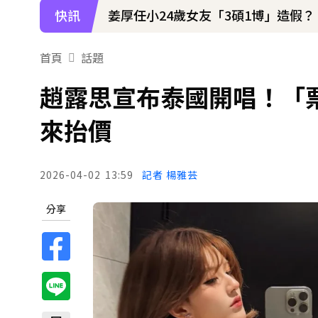
快訊
姜厚任小24歲女友「3碩1博」造假？
下載東森App，隨時掌握天下大小事
首頁
話題
70歲鋼吉他大師湯米德塔莫驟逝 妻
趙露思宣布泰國開唱！「票
來抬價
2026-04-02
13:59
記者 楊雅芸
分享