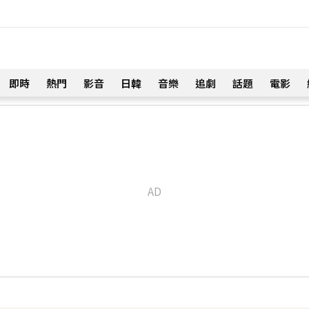
即時
熱門
影音
日韓
音樂
追劇
話題
電影
！
淚喊：永遠是我一生摯愛
54分鐘前