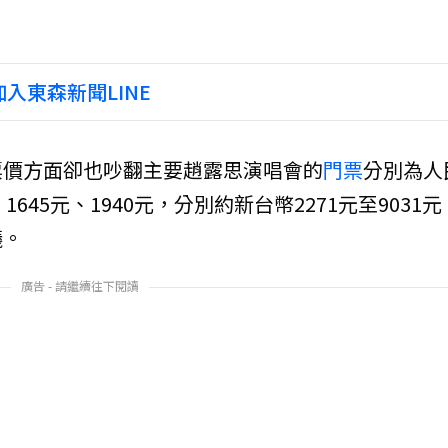
入東森新聞LINE
票價方面卻也吵翻主要趙露思演唱會的
門票
分別為人
、1645元、1940元，分別約新台幣2271元至9031元
議。
廣告 - 請繼續往下閱讀