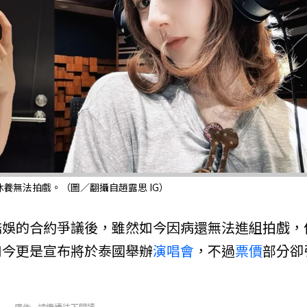
養無法拍戲。（圖／翻攝自趙露思 IG）
酷娛的合約爭議後，雖然如今因病還無法進組拍戲，
如今更是宣布將於泰國舉辦
演唱會
，不過
票價
部分卻
廣告 - 請繼續往下閱讀