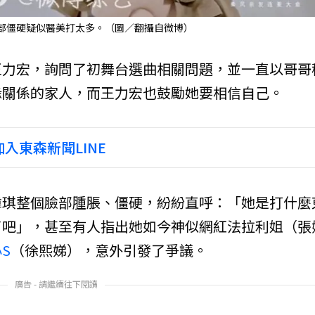
臉部僵硬疑似醫美打太多。（圖／翻攝自微博）
王力宏，詢問了初舞台選曲相關問題，並一直以哥哥
緣關係的家人，而王力宏也鼓勵她要相信自己。
入東森新聞LINE
瑋琪整個臉部腫脹、僵硬，紛紛直呼：「她是打什麼
了吧」，甚至有人指出她如今神似網紅法拉利姐（張
S
（徐熙娣），意外引發了爭議。
廣告 - 請繼續往下閱讀