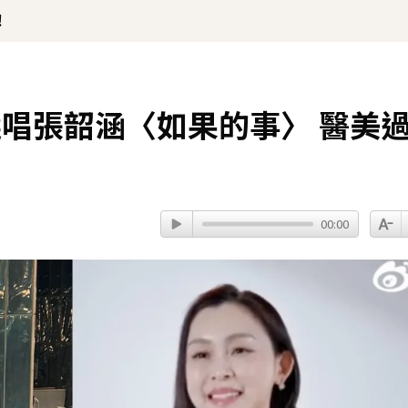
！
唱張韶涵〈如果的事〉 醫美
00:00