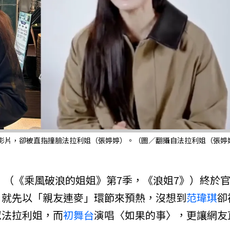
節影片，卻被直指撞臉法拉利姐（張婷婷）。（圖／翻攝自法拉利姐（張婷
》（《乘風破浪的姐姐》第7季，《浪姐7》）終於
，就先以「親友連麥」環節來預熱，沒想到
范瑋琪
卻
似法拉利姐，而
初舞台
演唱〈如果的事〉，更讓網友