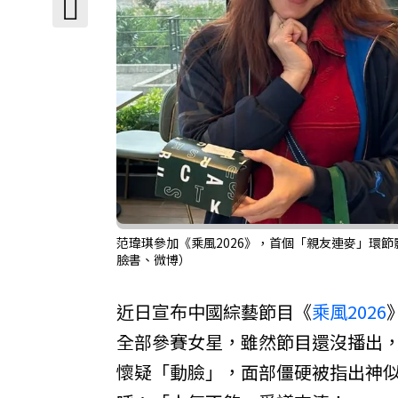
范瑋琪參加《乘風2026》，首個「親友連麥」環
臉書、微博）
近日宣布中國綜藝節目《
乘風2026
全部參賽女星，雖然節目還沒播出
懷疑「動臉」，面部僵硬被指出神