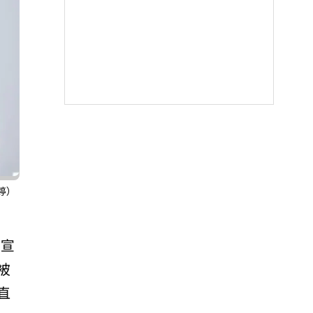
婷）
官宣
被
直