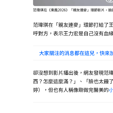
范瑋琪在《乘風2026》「親友連麥」環節影片，
范瑋琪在「親友連麥」環節打給了
呼對方，表示王力宏是自己沒有血
大家關注的消息都在這兒，快來加
卻沒想到影片播出後，網友發現范
西？怎麼這麼滿？」、「臉也太饅
婷），但也有人稱像剛做完醫美的
小