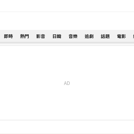
即時
熱門
影音
日韓
音樂
追劇
話題
電影