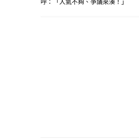
呼：「人氣不夠、爭議來湊！」