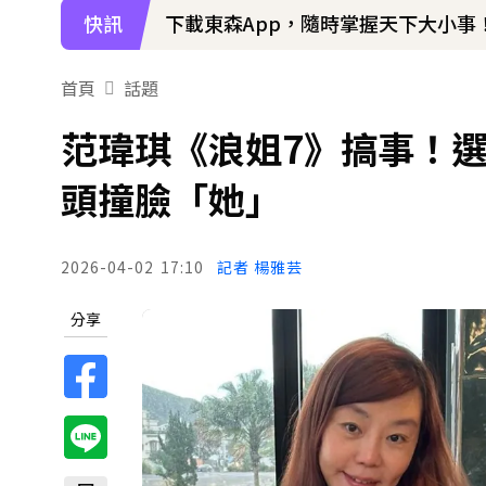
快訊
下載東森App，隨時掌握天下大小事
首頁
話題
范瑋琪《浪姐7》搞事！選
頭撞臉「她」
2026-04-02
17:10
記者 楊雅芸
分享