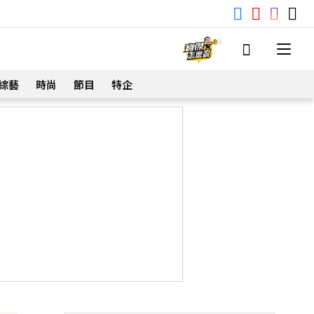
綜藝
時尚
節目
特企