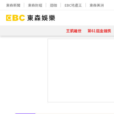
東森新聞
東森財經
造咖
EBC地產王
東森美洲
王凱離世
第61屆金鐘獎