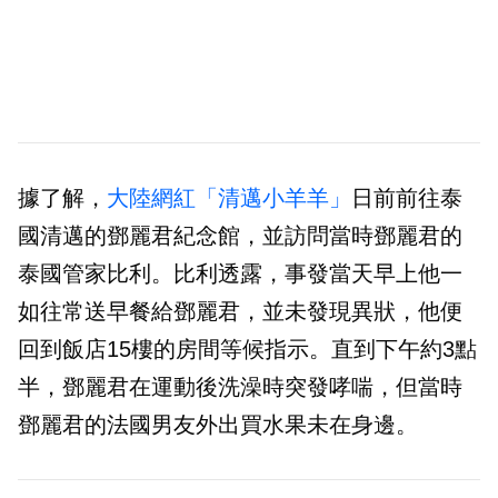
據了解，
大陸網紅「清邁小羊羊」
日前前往泰
國清邁的鄧麗君紀念館，並訪問當時鄧麗君的
泰國管家比利。比利透露，事發當天早上他一
如往常送早餐給鄧麗君，並未發現異狀，他便
回到飯店15樓的房間等候指示。直到下午約3點
半，鄧麗君在運動後洗澡時突發哮喘，但當時
鄧麗君的法國男友外出買水果未在身邊。