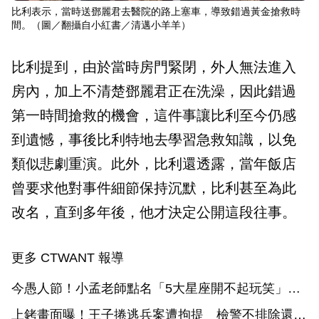
比利表示，當時送鄧麗君去醫院的路上塞車，導致錯過黃金搶救時
間。（圖／翻攝自小紅書／清邁小羊羊）
比利提到，由於當時房門緊閉，外人無法進入
房內，加上不清楚鄧麗君正在洗澡，因此錯過
第一時間搶救的機會，這件事讓比利至今仍感
到遺憾，事後比利特地去學習急救知識，以免
類似悲劇重演。此外，比利還透露，當年飯店
曾要求他對事件細節保持沉默，比利甚至為此
改名，直到多年後，他才決定公開這段往事。
更多 CTWANT 報導
今愚人節！小孟老師點名「5大星座開不起玩笑」
這星座會翻臉還會報仇
上銬畫面曝！王子捲逃兵案遭拘提 檢警不排除還有