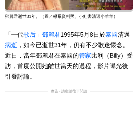
鄧麗君逝世31年。（圖／報系資料照、小紅書清邁小羊羊）
「一代
歌后
」
鄧麗君
1995年5月8日於
泰國
清邁
病逝
，如今已逝世31年，仍有不少歌迷懷念。
近日，當年鄧麗君在泰國的
管家
比利（Billy）受
訪，首度公開她離世當天的過程，影片曝光後
引發討論。
廣告 - 請繼續往下閱讀