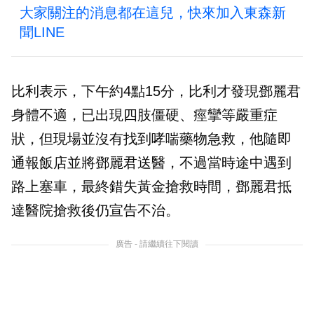
大家關注的消息都在這兒，快來加入東森新
聞LINE
比利表示，下午約4點15分，比利才發現鄧麗君
身體不適，已出現四肢僵硬、痙攣等嚴重症
狀，但現場並沒有找到哮喘藥物急救，他隨即
通報飯店並將鄧麗君送醫，不過當時途中遇到
路上塞車，最終錯失黃金搶救時間，鄧麗君抵
達醫院搶救後仍宣告不治。
廣告 - 請繼續往下閱讀