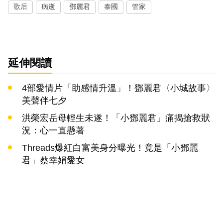
歌后
病逝
鄧麗君
泰國
管家
延伸閱讀
4部愛情片「助感情升溫」！鄧麗君〈小城故事〉
美聲伴七夕
洪榮宏岳母輕生未遂！「小鄧麗君」痛揭搶救狀
況：心一直懸著
Threads爆紅白富美身分曝光！竟是「小鄧麗
君」蔡幸娟愛女