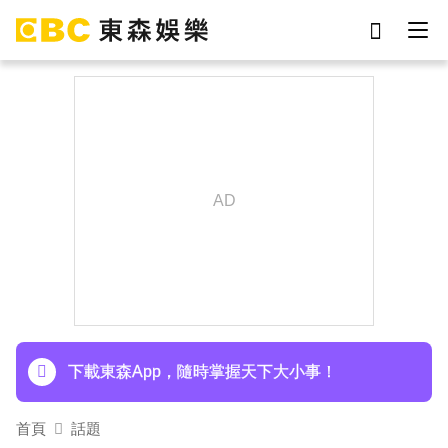
劉真
影片
于朦朧
ian
網紅
7-eleven
女優
謝侑芯
下載東森App，隨時掌握天下大小事！
首頁
話題