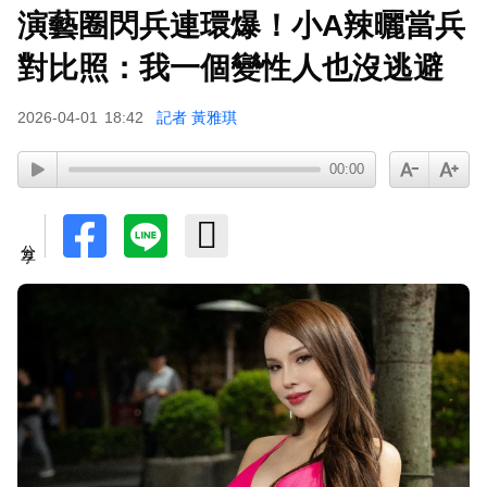
演藝圈閃兵連環爆！小A辣曬當兵
對比照：我一個變性人也沒逃避
2026-04-01
18:42
記者 黃雅琪
00:00
分享