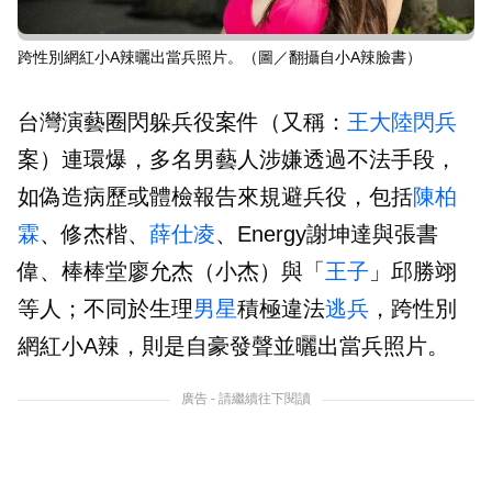
跨性別網紅小A辣曬出當兵照片。（圖／翻攝自小A辣臉書）
台灣演藝圈閃躲兵役案件（又稱：
王大陸
閃兵
案）連環爆，多名男藝人涉嫌透過不法手段，
如偽造病歷或體檢報告來規避兵役，包括
陳柏
霖
、修杰楷、
薛仕凌
、Energy謝坤達與張書
偉、棒棒堂廖允杰（小杰）與「
王子
」邱勝翊
等人；不同於生理
男星
積極違法
逃兵
，跨性別
網紅小A辣，則是自豪發聲並曬出當兵照片。
廣告 - 請繼續往下閱讀