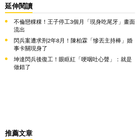
延伸閱讀
不倫戀粿粿！王子停工3個月「現身吃尾牙」畫面
流出
閃兵案遭求刑2年8月！陳柏霖「慘丟主持棒」婚
事卡關現身了
坤達閃兵後復工！眼眶紅「哽咽吐心聲」：就是
做錯了
推薦文章