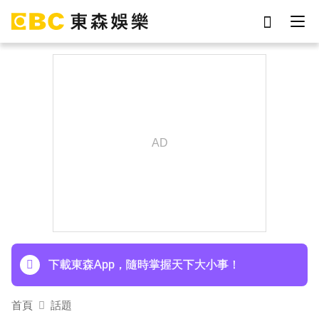
劉真
影片
7-eleven
女優
網紅
ian
謝侑芯
于朦朧
下載東森App，隨時掌握天下大小事！
首頁
話題