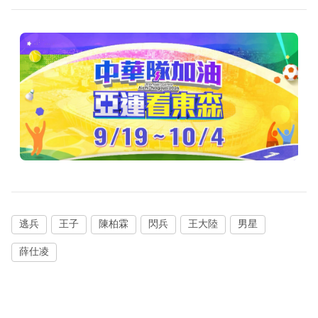
逃兵
王子
陳柏霖
閃兵
王大陸
男星
薛仕凌