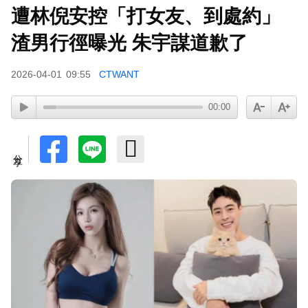
遭林倪安控「打女友、到處約」
渣男行徑曝光 朱宇謀道歉了
2026-04-01
09:55
CTWANT
00:00
分享