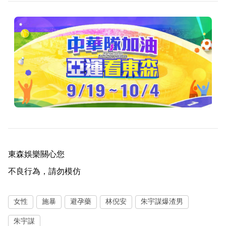
東森娛樂關心您
不良行為，請勿模仿
女性
施暴
避孕藥
林倪安
朱宇謀爆渣男
朱宇謀