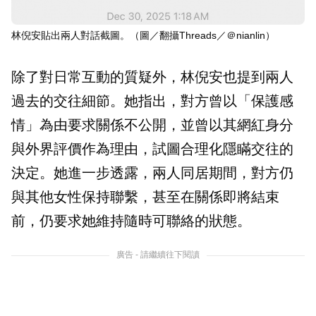
林倪安貼出兩人對話截圖。（圖／翻攝Threads／＠nianlin）
除了對日常互動的質疑外，林倪安也提到兩人
過去的交往細節。她指出，對方曾以「保護感
情」為由要求關係不公開，並曾以其網紅身分
與外界評價作為理由，試圖合理化隱瞞交往的
決定。她進一步透露，兩人同居期間，對方仍
與其他女性保持聯繫，甚至在關係即將結束
前，仍要求她維持隨時可聯絡的狀態。
廣告 - 請繼續往下閱讀