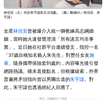
林倪安（左）控訴朱宇謀私生活混亂。（圖／翻攝IG／林倪安、朱
宇謀）
女星
林倪安
曾被爆介入統一獅教練高志綱婚
姻，當時她火速發聲澄清「所有謠言均非事
實」。近日她在社群平台連續發文，指控一名
「37歲自稱知名藝人朱先生」對歷任女友
施
暴
、隨身攜帶保險套到處約，內容曝光後引發
網路熱議。雖未直接點名，但根據線索，外界
普遍將矛頭指向曾以男團出道的
朱宇謀
。對
此，朱宇謀也透過經紀人回應了。
廣告 - 請繼續往下閱讀