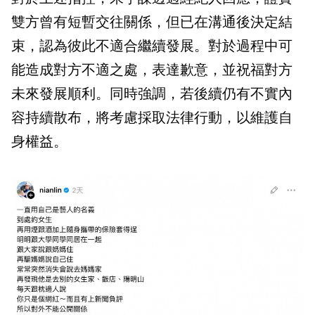
雙方曾有短暫交往關係，但已在溝通後決定結
束，認為彼此不適合繼續發展。對於過程中可
能造成對方不適之處，表達歉意，並祝福對方
未來發展順利。同時強調，若後續仍有不實內
容持續散布，將考慮採取法律行動，以維護自
身權益。