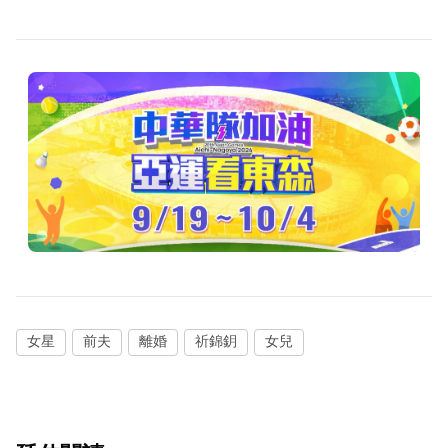
女星
前夫
離婚
祈錦鈅
女兒