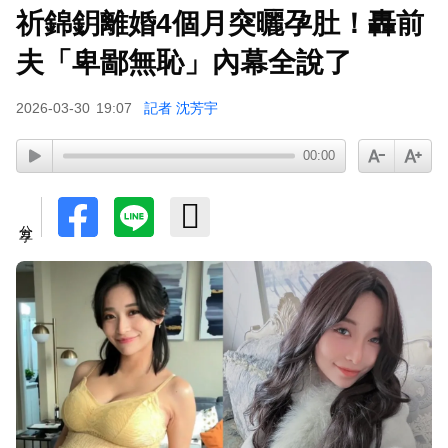
祈錦鈅離婚4個月突曬孕肚！轟前
下載東森App，隨時掌握天下大小事！
夫「卑鄙無恥」內幕全說了
八點檔女神美照遭放大腳趾！被酸「暗沉皺褶」本
2026-03-30
19:07
記者 沈芳宇
人無奈回應
00:00
分享