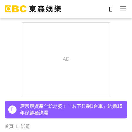
劉真
影片
7-eleven
女優
ian
網紅
謝侑芯
于朦朧
下載東森App，隨時掌握天下大小事！
八點檔女神美照遭放大腳趾！被酸「暗沉皺褶」本
人無奈回應
庹宗康資產全給老婆！「名下只剩1台車」結婚15
年保鮮秘訣曝
百萬網紅失蹤3年遇害！遭閨密設局赴菲「綁架撕
首頁
話題
票」千萬贖金救不回