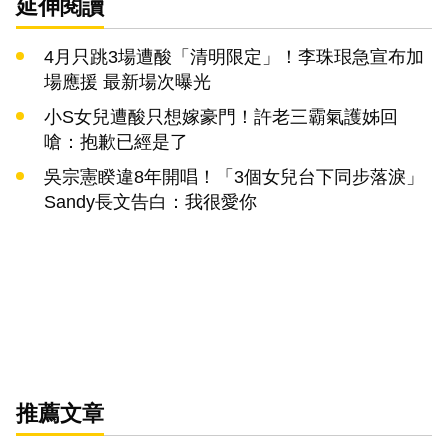
延伸閱讀
4月只跳3場遭酸「清明限定」！李珠珢急宣布加
場應援 最新場次曝光
小S女兒遭酸只想嫁豪門！許老三霸氣護姊回
嗆：抱歉已經是了
吳宗憲睽違8年開唱！「3個女兒台下同步落淚」
Sandy長文告白：我很愛你
推薦文章