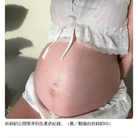
祈錦鈅公開懷孕到生產的紀錄。（圖／翻攝自祈錦鈅IG）