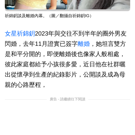
祈錦鈅談及離婚內幕。（圖／翻攝自祈錦鈅IG）
女星
祈錦鈅
2023年與交往不到半年的圈外男友
閃婚，去年11月證實已簽字
離婚
，她坦言雙方
是和平分開的，即便離婚後也像家人般相處，
彼此家庭都給予小孩很多愛，近日他在社群曬
出從懷孕到生產的紀錄影片，公開談及成為母
親的心路歷程，
廣告 - 請繼續往下閱讀