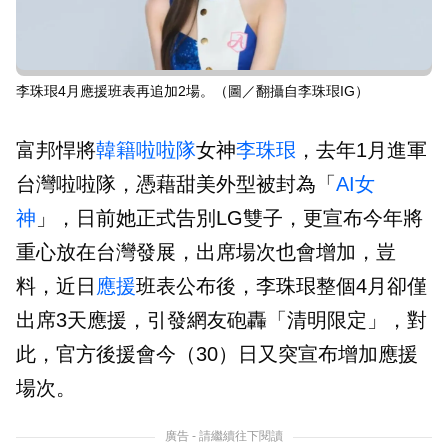
李珠珢4月應援班表再追加2場。（圖／翻攝自李珠珢IG）
富邦悍將
韓籍
啦啦隊
女神
李珠珢
，去年1月進軍
台灣啦啦隊，憑藉甜美外型被封為「
AI女
神
」，日前她正式告別LG雙子，更宣布今年將
重心放在台灣發展，出席場次也會增加，豈
料，近日
應援
班表公布後，李珠珢整個4月卻僅
出席3天應援，引發網友砲轟「清明限定」，對
此，官方後援會今（30）日又突宣布增加應援
場次。
廣告 - 請繼續往下閱讀