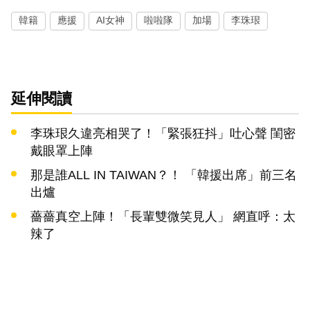
韓籍
應援
AI女神
啦啦隊
加場
李珠珢
延伸閱讀
李珠珢久違亮相哭了！「緊張狂抖」吐心聲 閨密
戴眼罩上陣
那是誰ALL IN TAIWAN？！ 「韓援出席」前三名
出爐
薔薔真空上陣！「長輩雙微笑見人」 網直呼：太
辣了