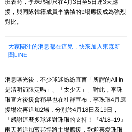
班表時，李珠珢卻只在4月3日至5日連3天應
援，與同隊韓籍成員李皓禎的9場應援成為強烈
對比。
大家關注的消息都在這兒，快來加入東森新
聞LINE
消息曝光後，不少球迷紛紛直言「所謂的All in
是清明節限定嗎」、「太少天」。對此，李珠
珢官方後援會稍早也在社群宣布，李珠珢4月應
援場次再追加2場，分別於4月18日及19日，
「感謝這麼多球迷對珠珢的支持！『4/18–19』
兩天將追加富邦悍將主場應援，歡迎喜愛珠珢