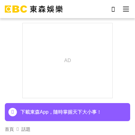
劉真
影片
7-eleven
女優
ian
網紅
謝侑芯
于朦朧
下載東森App，隨時掌握天下大小事！
首頁
話題