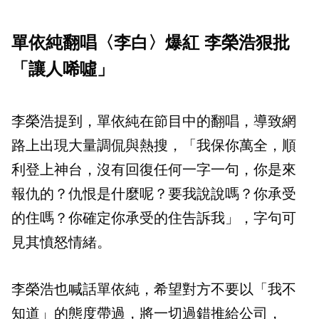
單依純翻唱〈李白〉爆紅 李榮浩狠批
「讓人唏噓」
李榮浩提到，單依純在節目中的翻唱，導致網
路上出現大量調侃與熱搜，「我保你萬全，順
利登上神台，沒有回復任何一字一句，你是來
報仇的？仇恨是什麼呢？要我說說嗎？你承受
的住嗎？你確定你承受的住告訴我」，字句可
見其憤怒情緒。
李榮浩也喊話單依純，希望對方不要以「我不
知道」的態度帶過，將一切過錯推給公司，