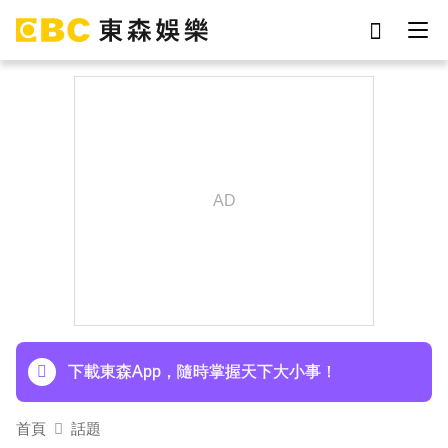
劉真
影片
于朦朧
ian
網紅
7-eleven
女優
謝侑芯
下載東森App，隨時掌握天下大小事！
首頁
話題