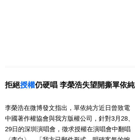
拒絕
授權
仍硬唱 李榮浩失望開撕單依純
李榮浩在微博發文指出，單依純方近日曾致電
中國著作權協會與我方版權公司，針對3月28、
29日的深圳演唱會，徵求授權在演唱會中翻唱
〈李白〉，「我方已郵件形式，明確客氣的婉