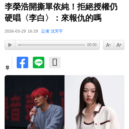
李榮浩開撕單依純！拒絕授權仍
硬唱〈李白〉：來報仇的嗎
2026-03-29
16:29
記者 沈芳宇
00:00
分享