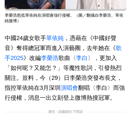
李榮浩怒批單依純在演唱會強行侵權。（圖／翻攝自李榮浩、單依
純微博）
中國24歲女歌手
單依純
，憑藉在《中國好聲
音》奪得總冠軍而進入演藝圈，去年她在《
歌
手2025
》改編
李榮浩
歌曲〈
李白
〉，更加入
「如何呢？又能怎？」等魔性歌詞，引發熱烈
關注。豈料，今（29）日李榮浩突發布長文，
指控單依純在3月深圳
演唱會
翻唱〈李白〉而強
行侵權，消息一出立刻登上微博熱搜冠軍。
廣告 - 請繼續往下閱讀