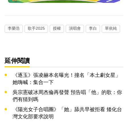
李榮浩
歌手2025
授權
演唱會
李白
單依純
延伸閱讀
《逐玉》張凌赫本名曝光！撞名「本土劇女星」
她嗨喊：集合一下
吳宗憲破冰周杰倫再發聲 預告唱「他」的歌：你
們有猜到嗎
《陽光女子合唱團》「她」舔共早被拒看 矮化台
灣文化部要求說明