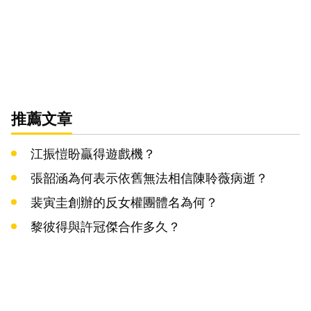
推薦文章
江振愷盼贏得遊戲機？
張韶涵為何表示依舊無法相信陳聆薇病逝？
裴寅圭創辦的反女權團體名為何？
黎彼得與許冠傑合作多久？