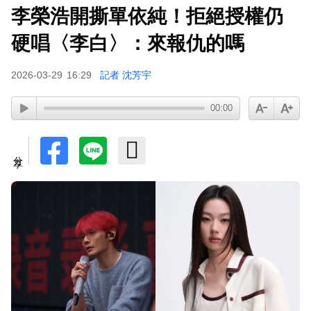
李榮浩開撕單依純！拒絕授權仍
硬唱〈李白〉：來報仇的嗎
2026-03-29
16:29
記者 沈芳宇
00:00
分享