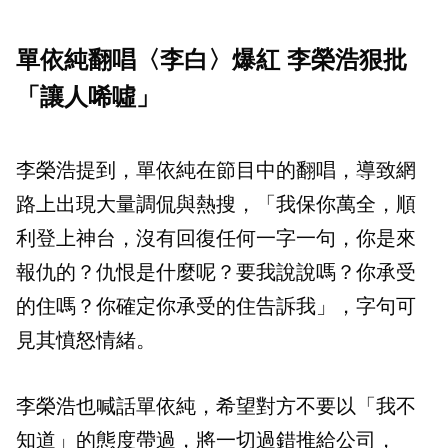
單依純翻唱〈李白〉爆紅 李榮浩狠批
「讓人唏噓」
李榮浩提到，單依純在節目中的翻唱，導致網
路上出現大量調侃與熱搜，「我保你萬全，順
利登上神台，沒有回復任何一字一句，你是來
報仇的？仇恨是什麼呢？要我說說嗎？你承受
的住嗎？你確定你承受的住告訴我」，字句可
見其憤怒情緒。
李榮浩也喊話單依純，希望對方不要以「我不
知道」的態度帶過，將一切過錯推給公司，