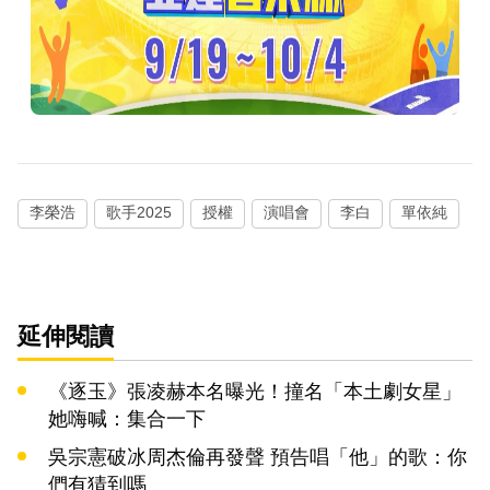
李榮浩
歌手2025
授權
演唱會
李白
單依純
延伸閱讀
《逐玉》張凌赫本名曝光！撞名「本土劇女星」
她嗨喊：集合一下
吳宗憲破冰周杰倫再發聲 預告唱「他」的歌：你
們有猜到嗎