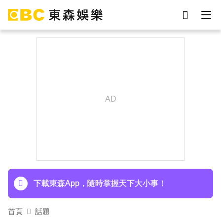
劉真
影片
于朦朧
ian
7-eleven
網紅
女優
謝侑芯
下載東森App，隨時掌握天下大小事！
15年摯愛離世！唐綺陽頭七驚見「驚人畫面」感
動喊：真不是蓋的
下載東森App，隨時掌握天下大小事！
15年摯愛離世！唐綺陽頭七驚見「驚人畫面」感
首頁
話題
動喊：真不是蓋的