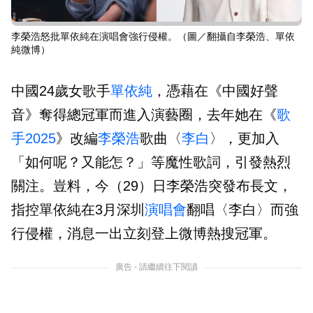
李榮浩怒批單依純在演唱會強行侵權。（圖／翻攝自李榮浩、單依
純微博）
中國24歲女歌手
單依純
，憑藉在《中國好聲
音》奪得總冠軍而進入演藝圈，去年她在《
歌
手2025
》改編
李榮浩
歌曲〈
李白
〉，更加入
「如何呢？又能怎？」等魔性歌詞，引發熱烈
關注。豈料，今（29）日李榮浩突發布長文，
指控單依純在3月深圳
演唱會
翻唱〈李白〉而強
行侵權，消息一出立刻登上微博熱搜冠軍。
廣告 - 請繼續往下閱讀