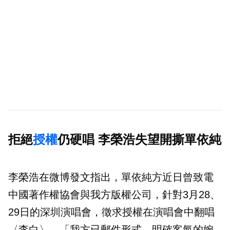
拒絕
授權
仍硬唱 李榮浩失望開撕單依純
李榮浩在微博發文指出，單依純方近日曾致電
中國著作權協會與我方版權公司，針對3月28、
29日的深圳演唱會，徵求授權在演唱會中翻唱
〈李白〉，「我方已郵件形式，明確客氣的婉