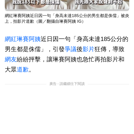
網紅琳賽阿姨近日因一句「身高未達185公分的男生都是侏儒」被炎
上，拍影片道歉（圖／翻攝自琳賽阿姨 IG）
網紅
琳賽阿姨
近日因一句「身高未達185公分的
男生都是侏儒」，引發
爭議
後
影片
狂傳，導致
網友
紛紛抨擊，讓琳賽阿姨也急忙再拍影片和
大眾
道歉
。
廣告 - 請繼續往下閱讀