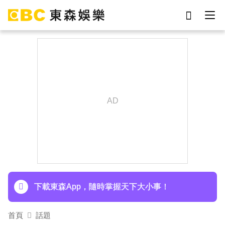
劉真
影片
7-eleven
女優
ian
網紅
謝侑芯
于朦朧
下載東森App，隨時掌握天下大小事！
首頁
話題