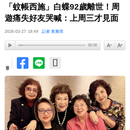
「蚊帳西施」白蝶92歲離世！周
遊痛失好友哭喊：上周三才見面
2026-03-27
18:49
記者 黃雅琪
00:00
分享