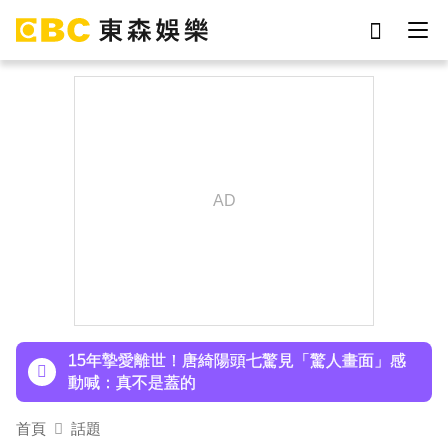
劉真
影片
于朦朧
ian
7-eleven
網紅
下載東森App，隨時掌握天下大小事！
女優
謝侑芯
15年摯愛離世！唐綺陽頭七驚見「驚人畫面」感
動喊：真不是蓋的
下載東森App，隨時掌握天下大小事！
15年摯愛離世！唐綺陽頭七驚見「驚人畫面」感
動喊：真不是蓋的
首頁
話題