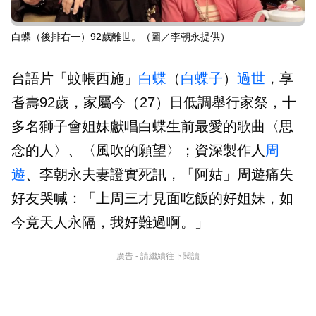
白蝶（後排右一）92歲離世。（圖／李朝永提供）
台語片「蚊帳西施」
白蝶
（
白蝶子
）
過世
，享
耆壽92歲，家屬今（27）日低調舉行家祭，十
多名獅子會姐妹獻唱白蝶生前最愛的歌曲〈思
念的人〉、〈風吹的願望〉；資深製作人
周
遊
、李朝永夫妻證實死訊，「阿姑」周遊痛失
好友哭喊：「上周三才見面吃飯的好姐妹，如
今竟天人永隔，我好難過啊。」
廣告 - 請繼續往下閱讀