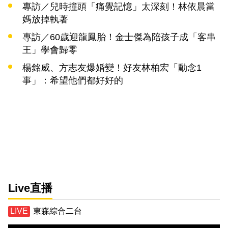
專訪／兒時撞頭「痛覺記憶」太深刻！林依晨當
媽放掉執著
專訪／60歲迎龍鳳胎！金士傑為陪孩子成「客串
王」學會歸零
楊銘威、方志友爆婚變！好友林柏宏「動念1
事」：希望他們都好好的
Live直播
東森綜合二台