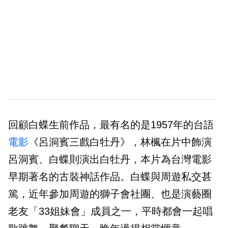
回顧白蝶生前作品，最有名的是1957年的台語
電影
《呂洞賓三戲白牡丹》，林楓在片中飾演
呂洞賓、白蝶則演出白牡丹，本片為台灣電影
早期著名的古裝神話作品。白蝶與周遊私交甚
篤，近年參加周遊的獅子會社團、也是演藝圈
老友「33姐妹會」成員之一，平時都會一起唱