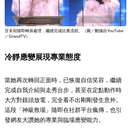
甘末宛隨即轉身處理，繼續完成比賽流程。（圖／翻攝自YouTube
／GrandTV）
冷靜應變展現專業態度
當她再次轉回正面時，已恢復自信笑容，繼續
完成自我介紹與走秀台步，甚至在定點動作時
大方對鏡頭放電，完全看不出剛剛發生意外。
這段「神級救場」隨即在社群平台瘋傳，也引
發網友大讚她的專業與臨場應變能力。