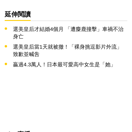
延伸閱讀
選美皇后才結婚4個月 「遭麋鹿撞擊」車禍不治
身亡
選美皇后當1天就被撤！「裸身挑逗影片外流」
致歉並喊吿
贏過4.3萬人！日本最可愛高中女生是「她」