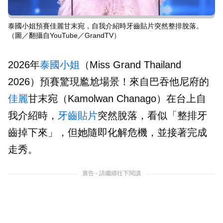
泰國小姐預賽佳麗甘末宛，自我介紹時牙齒貼片突然整排脫落。
（圖／翻攝自YouTube／GrandTV）
2026年
泰國小姐
（Miss Grand Thailand
2026）預賽驚現尷尬場景！來自巴吞他尼府的
佳麗
甘末宛（Kamolwan Chanago）在台上自
我介紹時，
牙齒貼片
突然脫落，看似「整排牙
齒掉下來」，但她隨即化解危機，並接著完成
走秀。
廣告 - 請繼續往下閱讀