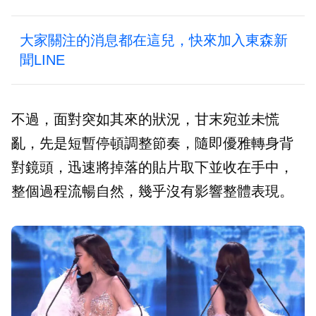
大家關注的消息都在這兒，快來加入東森新
聞LINE
不過，面對突如其來的狀況，甘末宛並未慌
亂，先是短暫停頓調整節奏，隨即優雅轉身背
對鏡頭，迅速將掉落的貼片取下並收在手中，
整個過程流暢自然，幾乎沒有影響整體表現。