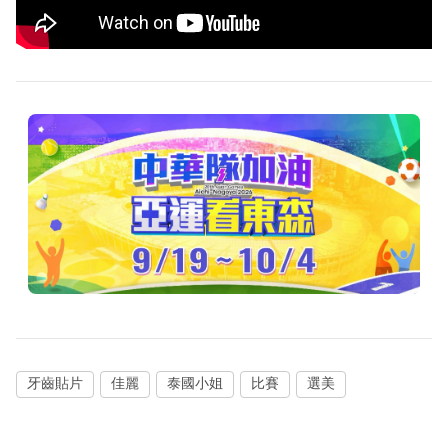
牙齒貼片
佳麗
泰國小姐
比賽
選美