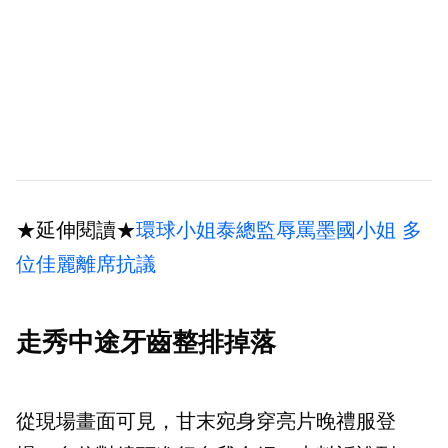
★延伸閱讀★
環球小姐泰總監辱罵墨國小姐 多
位佳麗離席抗議
走秀中途牙齒整排掉落
從現場畫面可見，甘末宛身穿亮片晚禮服登