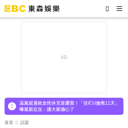
劉真
影片
7-eleven
女優
ian
網紅
下載東森App，隨時掌握天下大小事！
謝侑芯
于朦朧
温嵐挺過敗血性休克首露面！「住ICU搶救11天」
曝最新近況：讓大家擔心了
下載東森App，隨時掌握天下大小事！
温嵐挺過敗血性休克首露面！「住ICU搶救11天」
曝最新近況：讓大家擔心了
首頁
話題