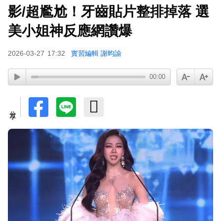
影/超尷尬！牙齒貼片整排掉落 選
美小姐神反應網讚爆
2026-03-27
17:32
實習編輯 謝昀諭
00:00
分享