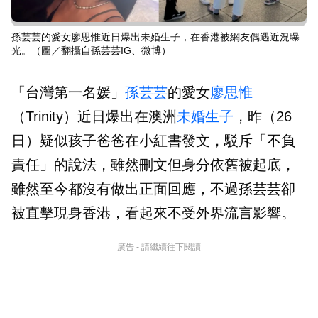
孫芸芸的愛女廖思惟近日爆出未婚生子，在香港被網友偶遇近況曝
光。（圖／翻攝自孫芸芸IG、微博）
「台灣第一名媛」
孫芸芸
的愛女
廖思惟
（Trinity）近日爆出在澳洲
未婚生子
，昨（26
日）疑似孩子爸爸在小紅書發文，駁斥「不負
責任」的說法，雖然刪文但身分依舊被起底，
雖然至今都沒有做出正面回應，不過孫芸芸卻
被直擊現身香港，看起來不受外界流言影響。
廣告 - 請繼續往下閱讀