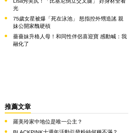
Lisa秀美尻！「比基尼倒立交叉腿」 好身材全看
光
75歲女星被爆「死在泳池」 怒指控外甥造謠 親
妹公開家醜硬槓
薔薔妹升格人母！和同性伴侶喜迎寶 感動喊：我
融化了
推薦文章
羅美玲家中地位是唯一公主？
BLACKPINK十週年活動引發粉絲何種不滿？