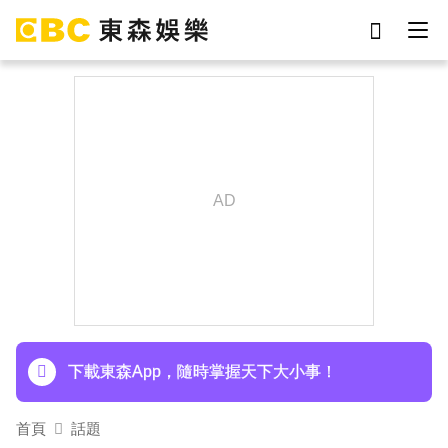
劉真
影片
于朦朧
ian
網紅
女優
7-eleven
謝侑芯
下載東森App，隨時掌握天下大小事！
首頁
話題