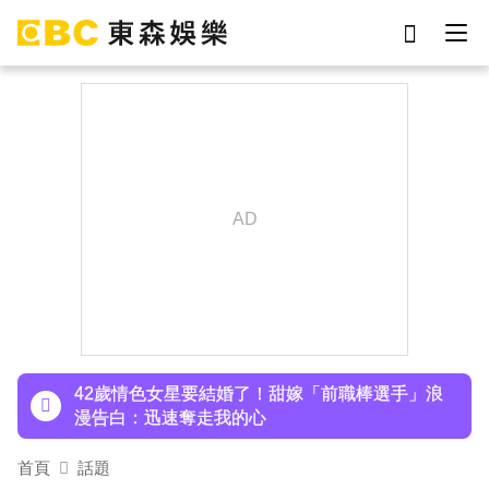
劉真
影片
7-eleven
女優
ian
網紅
謝侑芯
于朦朧
下載東森App，隨時掌握天下大小事！
才連莊金鐘紅毯主持！夏和熙突曝「像被卡車撞」
備賽狂操滿手繭
42歲情色女星要結婚了！甜嫁「前職棒選手」浪
漫告白：迅速奪走我的心
吳東諺結婚10年超寵妻！「主動帶娃」羨煞人妻
首頁
話題
女星 她認了：心很酸