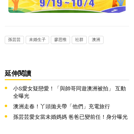
孫芸芸
未婚生子
廖思惟
社群
澳洲
延伸閱讀
小S愛女疑戀愛！「與帥哥同遊澳洲被拍」 互動
全曝光
澳洲走春！丫頭拋夫帶「他們」充電旅行
孫芸芸愛女當未婚媽媽 爸爸已變前任！身分曝光