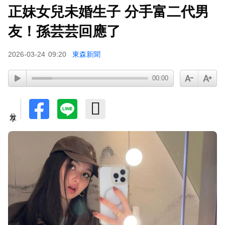
正妹女兒未婚生子 分手富二代男
下載東森App，隨時掌握天下大小事！
友！孫芸芸回應了
才連莊金鐘紅毯主持！夏和熙突曝「像被卡車撞」
2026-03-24
09:20
東森新聞
備賽狂操滿手繭
00:00
分享