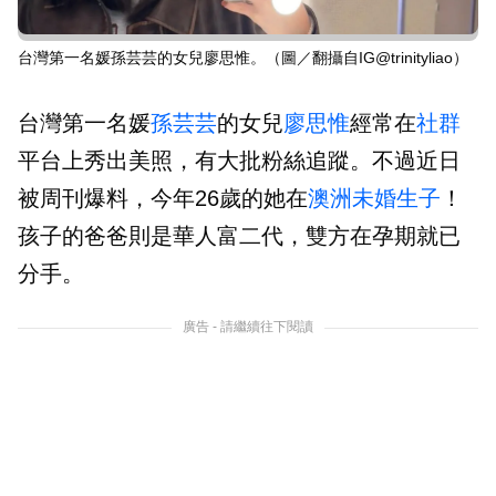
台灣第一名媛孫芸芸的女兒廖思惟。（圖／翻攝自IG@trinityliao）
台灣第一名媛
孫芸芸
的女兒
廖思惟
經常在
社群
平台上秀出美照，有大批粉絲追蹤。不過近日
被周刊爆料，今年26歲的她在
澳洲
未婚生子
！
孩子的爸爸則是華人富二代，雙方在孕期就已
分手。
廣告 - 請繼續往下閱讀