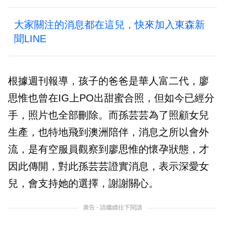
大家關注的消息都在這兒，快來加入東森新
聞LINE
根據週刊報導，孩子的爸爸是華人富二代，廖
思惟也曾在IG上PO出甜蜜合照，但如今已經分
手，照片也全部刪除。而孫芸芸為了照顧女兒
生產，也特地飛到澳洲陪伴，消息之所以會外
流，是有空服員觀察到廖思惟的懷孕狀態，才
因此傳開，對此孫芸芸證實消息，表示深愛女
兒，會支持她的選擇，謝謝關心。
廣告 - 請繼續往下閱讀