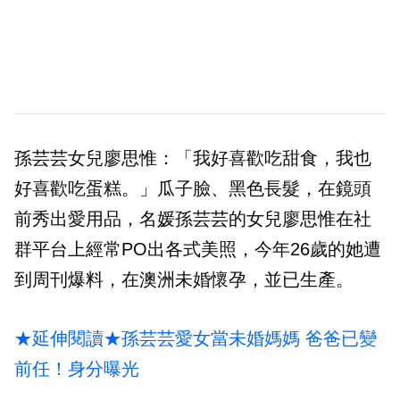
孫芸芸女兒廖思惟：「我好喜歡吃甜食，我也
好喜歡吃蛋糕。」瓜子臉、黑色長髮，在鏡頭
前秀出愛用品，名媛孫芸芸的女兒廖思惟在社
群平台上經常PO出各式美照，今年26歲的她遭
到周刊爆料，在澳洲未婚懷孕，並已生產。
★延伸閱讀★孫芸芸愛女當未婚媽媽 爸爸已變
前任！身分曝光