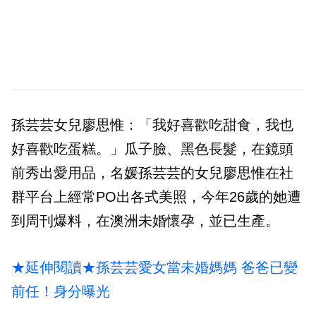
孫芸芸女兒廖思惟：「我好喜歡吃甜食，我也
好喜歡吃蛋糕。」瓜子臉、黑色長髮，在鏡頭
前秀出愛用品，名媛孫芸芸的女兒廖思惟在社
群平台上經常PO出各式美照，今年26歲的她遭
到周刊爆料，在澳洲未婚懷孕，並已生產。
★延伸閱讀★孫芸芸愛女當未婚媽媽 爸爸已變
前任！身分曝光