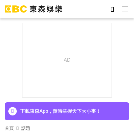
劉真
影片
7-eleven
網紅
女優
ian
于朦朧
謝侑芯
下載東森App，隨時掌握天下大小事！
首頁
話題