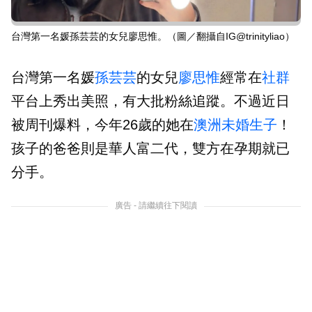
台灣第一名媛孫芸芸的女兒廖思惟。（圖／翻攝自IG@trinityliao）
台灣第一名媛
孫芸芸
的女兒
廖思惟
經常在
社群
平台上秀出美照，有大批粉絲追蹤。不過近日
被周刊爆料，今年26歲的她在
澳洲
未婚生子
！
孩子的爸爸則是華人富二代，雙方在孕期就已
分手。
廣告 - 請繼續往下閱讀