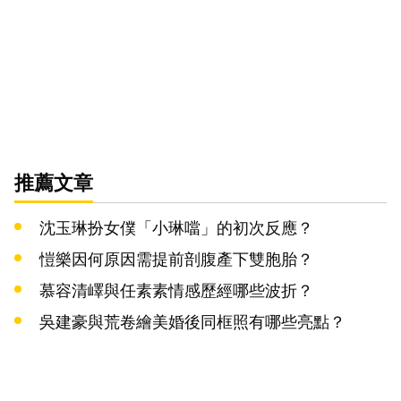
推薦文章
沈玉琳扮女僕「小琳噹」的初次反應？
愷樂因何原因需提前剖腹產下雙胞胎？
慕容清嶧與任素素情感歷經哪些波折？
吳建豪與荒卷繪美婚後同框照有哪些亮點？