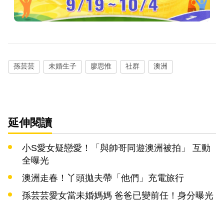
孫芸芸
未婚生子
廖思惟
社群
澳洲
延伸閱讀
小S愛女疑戀愛！「與帥哥同遊澳洲被拍」 互動
全曝光
澳洲走春！丫頭拋夫帶「他們」充電旅行
孫芸芸愛女當未婚媽媽 爸爸已變前任！身分曝光