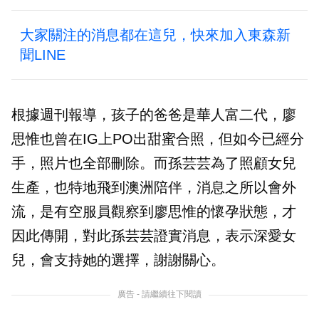
大家關注的消息都在這兒，快來加入東森新
聞LINE
根據週刊報導，孩子的爸爸是華人富二代，廖
思惟也曾在IG上PO出甜蜜合照，但如今已經分
手，照片也全部刪除。而孫芸芸為了照顧女兒
生產，也特地飛到澳洲陪伴，消息之所以會外
流，是有空服員觀察到廖思惟的懷孕狀態，才
因此傳開，對此孫芸芸證實消息，表示深愛女
兒，會支持她的選擇，謝謝關心。
廣告 - 請繼續往下閱讀