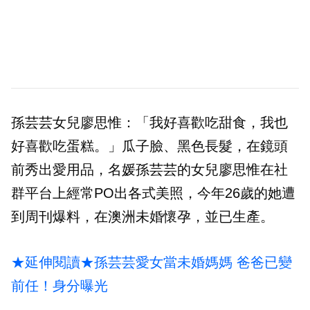
孫芸芸女兒廖思惟：「我好喜歡吃甜食，我也
好喜歡吃蛋糕。」瓜子臉、黑色長髮，在鏡頭
前秀出愛用品，名媛孫芸芸的女兒廖思惟在社
群平台上經常PO出各式美照，今年26歲的她遭
到周刊爆料，在澳洲未婚懷孕，並已生產。
★延伸閱讀★孫芸芸愛女當未婚媽媽 爸爸已變
前任！身分曝光