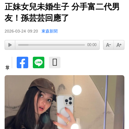
正妹女兒未婚生子 分手富二代男
ENHYPEN西村力站姐輕生亡！生前淚喊「本想再
活久點」粉絲怒轟：別再差別對待
友！孫芸芸回應了
2026-03-24
09:20
東森新聞
00:00
分享