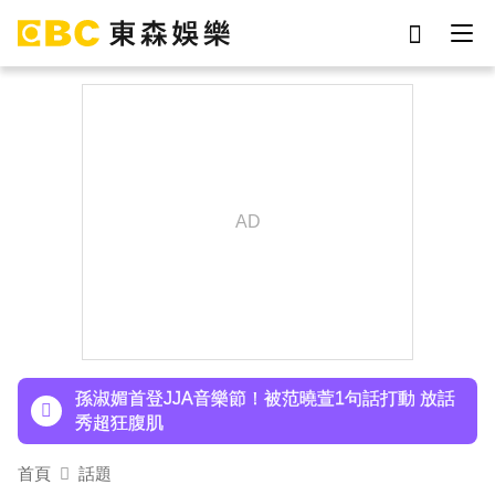
劉真
影片
于朦朧
ian
7-eleven
網紅
女優
謝侑芯
下載東森App，隨時掌握天下大小事！
ENHYPEN西村力站姐輕生亡！生前淚喊「本想再
活久點」粉絲怒轟：別再差別對待
孫淑媚首登JJA音樂節！被范曉萱1句話打動 放話
秀超狂腹肌
首頁
話題
下載東森App，隨時掌握天下大小事！