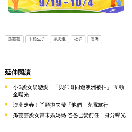
孫芸芸
未婚生子
廖思惟
社群
澳洲
延伸閱讀
小S愛女疑戀愛！「與帥哥同遊澳洲被拍」 互動
全曝光
澳洲走春！丫頭拋夫帶「他們」充電旅行
孫芸芸愛女當未婚媽媽 爸爸已變前任！身分曝光