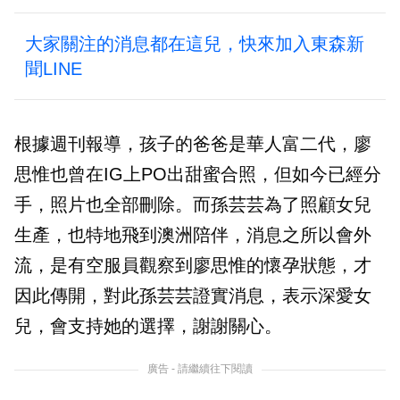
大家關注的消息都在這兒，快來加入東森新
聞LINE
根據週刊報導，孩子的爸爸是華人富二代，廖
思惟也曾在IG上PO出甜蜜合照，但如今已經分
手，照片也全部刪除。而孫芸芸為了照顧女兒
生產，也特地飛到澳洲陪伴，消息之所以會外
流，是有空服員觀察到廖思惟的懷孕狀態，才
因此傳開，對此孫芸芸證實消息，表示深愛女
兒，會支持她的選擇，謝謝關心。
廣告 - 請繼續往下閱讀