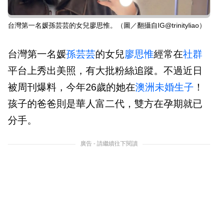
台灣第一名媛孫芸芸的女兒廖思惟。（圖／翻攝自IG@trinityliao）
台灣第一名媛
孫芸芸
的女兒
廖思惟
經常在
社群
平台上秀出美照，有大批粉絲追蹤。不過近日
被周刊爆料，今年26歲的她在
澳洲
未婚生子
！
孩子的爸爸則是華人富二代，雙方在孕期就已
分手。
廣告 - 請繼續往下閱讀