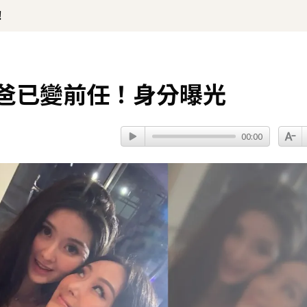
！
爸爸已變前任！身分曝光
00:00