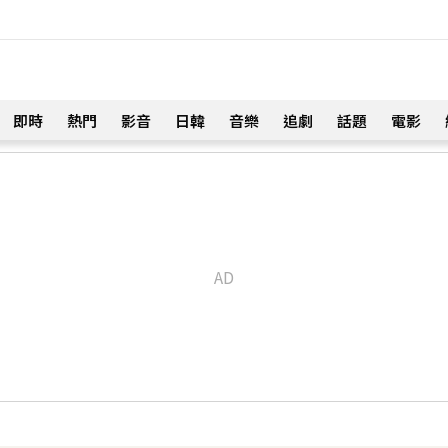
即時
熱門
影音
日韓
音樂
追劇
話題
電影