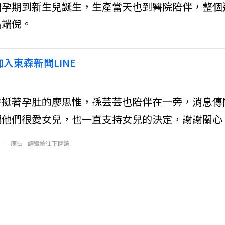
個孕期到新生兒誕生，生產當天也到醫院陪伴，整個
出端倪。
入東森新聞LINE
擊挺著孕肚的廖思惟，孫芸芸也陪伴在一旁，消息傳
調他們很愛女兒，也一直支持女兒的決定，謝謝關心
廣告 - 請繼續往下閱讀