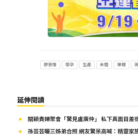
廖思惟
懷孕
生產
未婚
單親
延伸閱讀
關穎貴婦聚會「驚見盧廣仲」 私下真面目差
孫芸芸曬三姊弟合照 網友驚呆高喊：精靈家