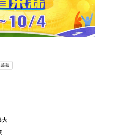
孫芸芸
很大
族