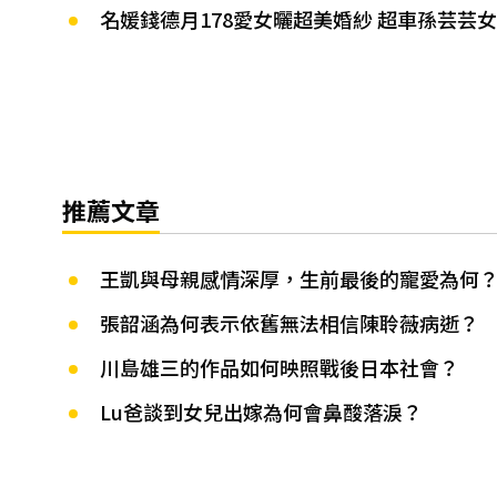
名媛錢德月178愛女曬超美婚紗 超車孫芸芸
推薦文章
王凱與母親感情深厚，生前最後的寵愛為何
張韶涵為何表示依舊無法相信陳聆薇病逝？
川島雄三的作品如何映照戰後日本社會？
Lu爸談到女兒出嫁為何會鼻酸落淚？