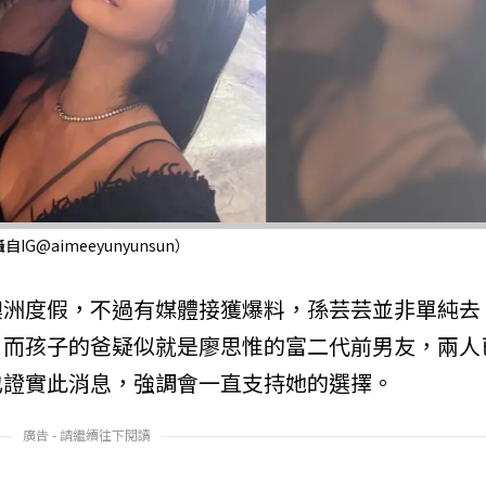
aimeeyunyunsun）
澳洲度假，不過有媒體接獲爆料，孫芸芸並非單純去
，而孩子的爸疑似就是廖思惟的富二代前男友，兩人
也證實此消息，強調會一直支持她的選擇。
廣告 - 請繼續往下閱讀