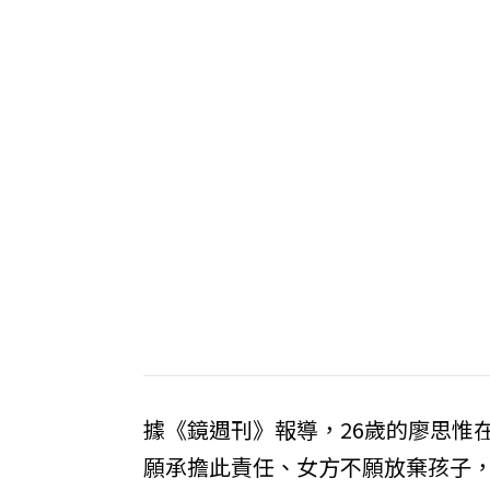
據《鏡週刊》報導，26歲的廖思惟
願承擔此責任、女方不願放棄孩子