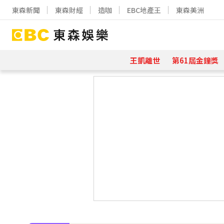
東森新聞
東森財經
造咖
EBC地產王
東森美洲
王凱離世
第61屆金鐘獎