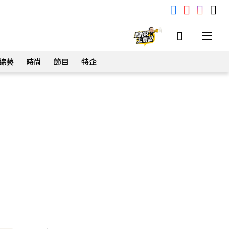
綜藝
時尚
節目
特企