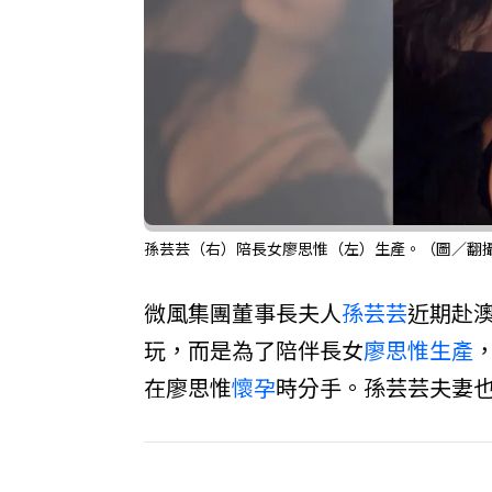
孫芸芸（右）陪長女廖思惟（左）生產。（圖／翻攝自IG@
微風集團董事長夫人
孫芸芸
近期赴
玩，而是為了陪伴長女
廖思惟
生產
在廖思惟
懷孕
時分手。孫芸芸夫妻