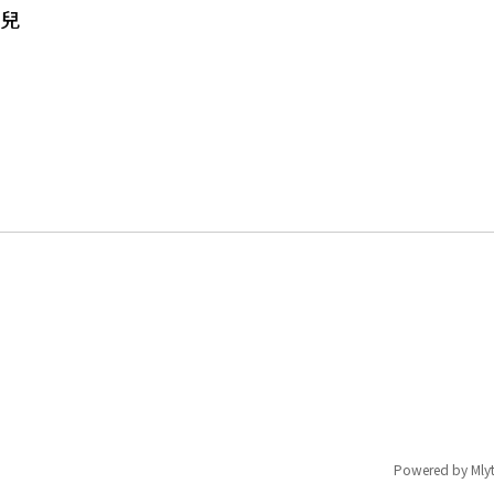
女兒
？
Powered by
Mlyt