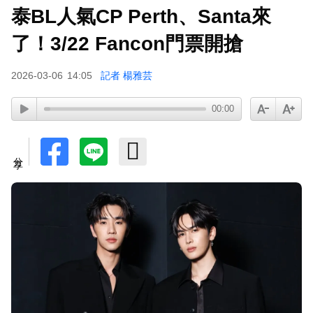
泰BL人氣CP Perth、Santa來
下載東森App，隨時掌握天下大小事！
了！3/22 Fancon門票開搶
《大熱門》收攤1年！吳宗憲率Lulu、陳漢典再合
2026-03-06
14:05
記者 楊雅芸
體：我們還是回來了
00:00
分享