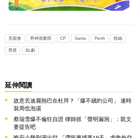
見面會
男神俱樂部
CP
Santa
Perth
粉絲
男星
BL劇
延伸閱讀
故意丟迪麗熱巴在杜拜？「爆不續約公司」 連時
裝周也泡湯
蔡瑞雪爆不倫狂自證 律師抓「聲明漏洞」：凱文
妻提告吧
晚安小雞刑滿出獄 「滯留柬埔寨19天」求救外交