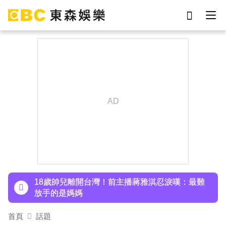
劉真
影片
于朦朧
ian
網紅
7-eleven
女優
謝侑芯
下載東森App，隨時掌握天下大小事！
《大熱門》收攤1年！吳宗憲率Lulu、陳漢典再合
體：我們還是回來了
18歲帥兒離開台灣！前主播蔣雅淇忍淚嘆：最難
放手的是媽媽
15年摯愛離世！唐綺陽頭七驚見「驚人畫面」感
首頁
話題
動喊：真不是蓋的