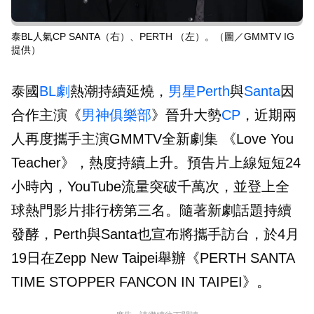
泰BL人氣CP SANTA（右）、PERTH （左）。（圖／GMMTV IG
提供）
泰國
BL劇
熱潮持續延燒，
男星
Perth
與
Santa
因
合作主演《
男神俱樂部
》晉升大勢
CP
，近期兩
人再度攜手主演GMMTV全新劇集 《Love You
Teacher》，熱度持續上升。預告片上線短短24
小時內，YouTube流量突破千萬次，並登上全
球熱門影片排行榜第三名。隨著新劇話題持續
發酵，Perth與Santa也宣布將攜手訪台，於4月
19日在Zepp New Taipei舉辦《PERTH SANTA
TIME STOPPER FANCON IN TAIPEI》。