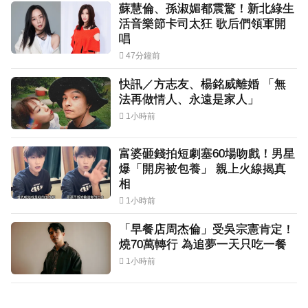
蘇慧倫、孫淑媚都震驚！新北綠生
活音樂節卡司太狂 歌后們領軍開
唱
47分鐘前
快訊／方志友、楊銘威離婚 「無
法再做情人、永遠是家人」
1小時前
富婆砸錢拍短劇塞60場吻戲！男星
爆「開房被包養」 親上火線揭真
相
1小時前
「早餐店周杰倫」受吳宗憲肯定！
燒70萬轉行 為追夢一天只吃一餐
1小時前