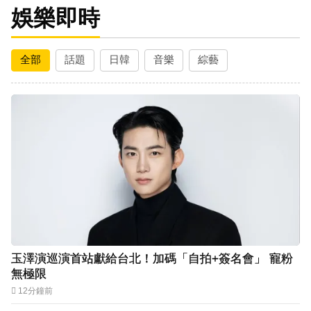
娛樂即時
SEVENTEEN勝寬、Dino同天入伍！玟奎9月服替
代役
全部
話題
日韓
音樂
綜藝
泰男團Dragon 5男星爆死訊！騎單車離家失聯 陳
屍河中驚見「20公斤重物」
女星告別9年演藝圈！轉行當計程車司機 曝收入：
比演員賺更多
蔡阿嘎陷爭議！蘿拉神隱19個月首發文 遭酸「詐
騙集團回歸」回應了
下載東森App，隨時掌握天下大小事！
玉澤演巡演首站獻給台北！加碼「自拍+簽名會」
寵粉無極限
玉澤演巡演首站獻給台北！加碼「自拍+簽名會」 寵粉
無極限
12分鐘前