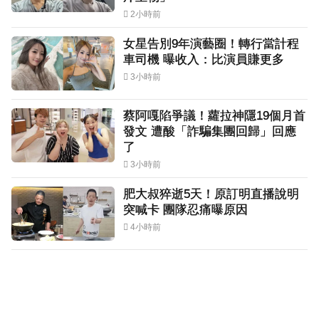
2小時前
女星告別9年演藝圈！轉行當計程
車司機 曝收入：比演員賺更多
3小時前
蔡阿嘎陷爭議！蘿拉神隱19個月首
發文 遭酸「詐騙集團回歸」回應
了
3小時前
肥大叔猝逝5天！原訂明直播說明
突喊卡 團隊忍痛曝原因
4小時前