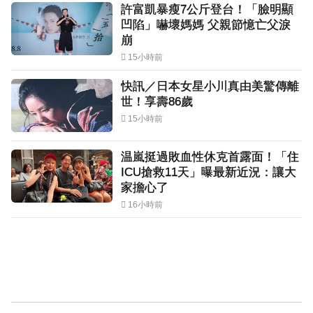
許富凱暴瘦7公斤登台！「臉明顯
凹陷」嚇壞媽媽 父親節憶亡父淚
崩
15小時前
快訊／日本女星小川真由美驚傳離
世！享壽86歲
15小時前
温嵐挺過敗血性休克首露面！「住
ICU搶救11天」曝最新近況：讓大
家擔心了
16小時前