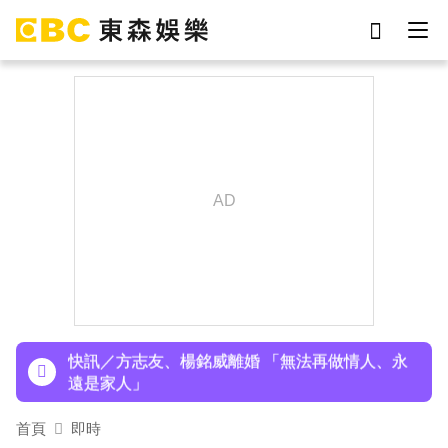
劉真
影片
7-eleven
女優
ian
謝侑芯
網紅
于朦朧
下載東森App，隨時掌握天下大小事！
玉澤演巡演首站獻給台北！加碼「自拍+簽名會」
寵粉無極限
快訊／方志友、楊銘威離婚 「無法再做情人、永
遠是家人」
富婆砸錢拍短劇塞60場吻戲！男星爆「開房被包
首頁
即時
養」 親上火線揭真相