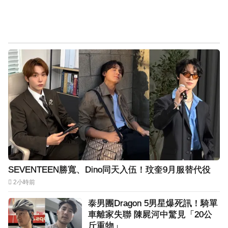
SEVENTEEN勝寬、Dino同天入伍！玟奎9月服替代役
2小時前
泰男團Dragon 5男星爆死訊！騎單
車離家失聯 陳屍河中驚見「20公
斤重物」