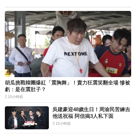
胡瓜挑戰韓團爆紅「震胸舞」！賣力狂震笑翻全場 慘被
虧：是在震肚子？
15小時前
吳建豪迎48歲生日！周渝民苦練吉
他送祝福 阿信揭3人私下面
15小時前