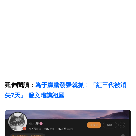
延伸閱讀：
為于朦朧發聲就抓！「紅三代被消
失7天」 發文暗譙祖國