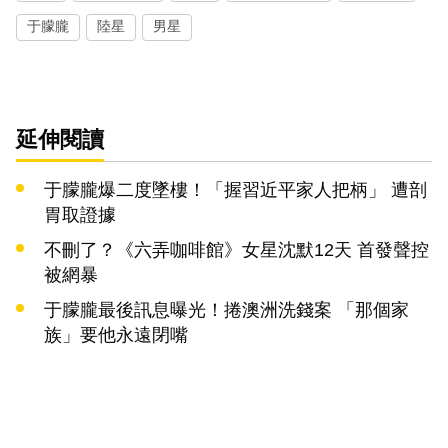
于朦朧
陸星
男星
延伸閱讀
于朦朧爆二度墜樓！「握習近平家人把柄」 遭剖
胃取證據
不刪了？《六弄咖啡館》女星沈默12天 首發聲控
被網暴
于朦朧最後訊息曝光！捲澳洲洗錢案 「那個家
族」要他永遠閉嘴