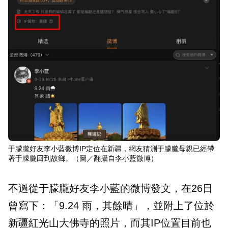
于朦朧好友李小藍微博IP定位在新疆，網友猜測于朦朧母親已經帶
著于朦朧回到故鄉。（圖／翻攝自李小藍微博）
不過從于朦朧好友李小藍的微博發文，在26日
曾寫下：「9.24 雨，其餘晴」，並附上了位於
新疆紅光山大佛寺的照片，而其IP位置目前也