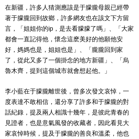
在新疆，許多人猜測應該是于朦朧母親已經帶
著于朦朧回到故鄉，許多網友也在該文下方留
言，「姐姐你的ip，是去看朦朦了嗎」、「大家
都會一直記得他，懷念這麽美好的他願他安
好，媽媽也是，姐姐也是」、「朧朧回到家
了，從此又多了一個掛念的地方新疆」、「烏
魯木齊，提到這個城市就會想起他。」
李小藍在于朦朧離世後，曾多次發文哀悼，一
度表達不敢相信，還分享了許多和于朦朧的對
話紀錄，提及兩人相識十幾年，是彼此青春的
見證者，也是意氣風發的收藏者，因此看見大
家哀悼時候，提及于朦朧的善良和溫柔，他也