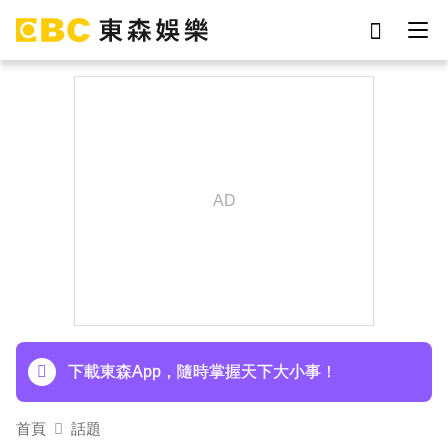
劉真
影片
7-eleven
女優
網紅
ian
于朦朧
謝侑芯
下載東森App，隨時掌握天下大小事！
首頁
話題