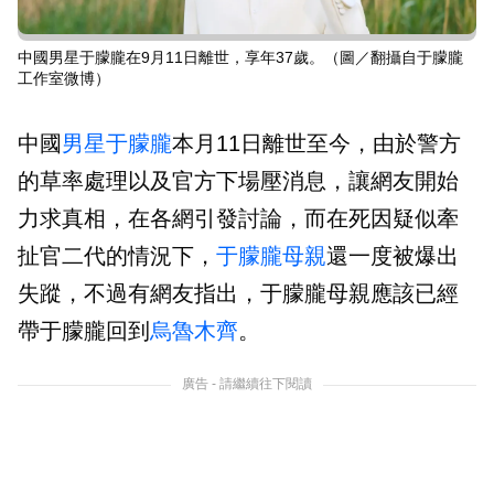
中國男星于朦朧在9月11日離世，享年37歲。（圖／翻攝自于朦朧
工作室微博）
中國
男星
于朦朧
本月11日離世至今，由於警方
的草率處理以及官方下場壓消息，讓網友開始
力求真相，在各網引發討論，而在死因疑似牽
扯官二代的情況下，
于朦朧母親
還一度被爆出
失蹤，不過有網友指出，于朦朧母親應該已經
帶于朦朧回到
烏魯木齊
。
廣告 - 請繼續往下閱讀