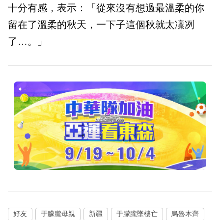
十分有感，表示：「從來沒有想過最溫柔的你
留在了溫柔的秋天，一下子這個秋就太凜冽
了…。」
好友
于朦朧母親
新疆
于朦朧墜樓亡
烏魯木齊