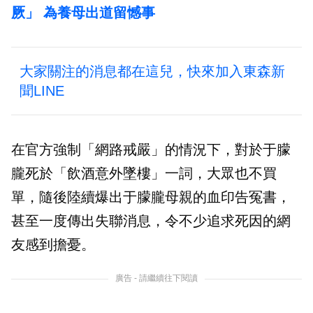
厥」 為養母出道留憾事
大家關注的消息都在這兒，快來加入東森新
聞LINE
在官方強制「網路戒嚴」的情況下，對於于朦
朧死於「飲酒意外墜樓」一詞，大眾也不買
單，隨後陸續爆出于朦朧母親的血印告冤書，
甚至一度傳出失聯消息，令不少追求死因的網
友感到擔憂。
廣告 - 請繼續往下閱讀