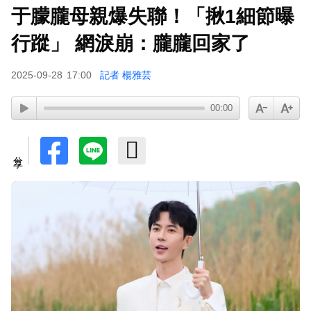
于朦朧母親爆失聯！「揪1細節曝
行蹤」 網淚崩：朧朧回家了
2025-09-28
17:00
記者 楊雅芸
00:00
分享