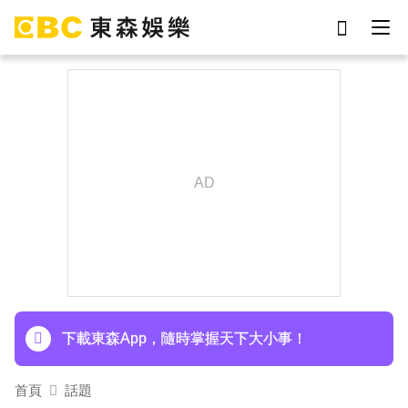
劉真
影片
7-eleven
女優
網紅
ian
于朦朧
謝侑芯
下載東森App，隨時掌握天下大小事！
首頁
話題