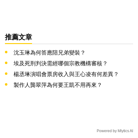
推薦文章
沈玉琳為何答應陪兄弟變裝？
埃及死刑判決需經哪個宗教機構審核？
楊丞琳演唱會票房收入與王心凌有何差異？
製作人龔翠萍為何要王凱不用再來？
Powered by
Mlytics AI