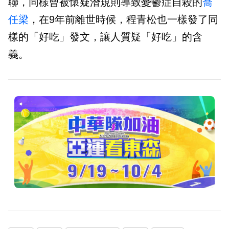
聯，同樣曾被懷疑潛規則導致憂鬱症自殺的
喬
任梁
，在9年前離世時候，程青松也一樣發了同
樣的「好吃」發文，讓人質疑「好吃」的含
義。