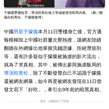
于朦朧墜樓疑雲，導演程青松捲入爭議被發現暗黑內幕。（圖／翻
攝自程青松、于朦朧微博）
中國
男星
于朦朧
本月11日墜樓身亡後，官方通
報模糊加上中國社群屢次壓熱搜，讓網友陸續
翻牆在外網爆出他掌握洗錢證據、拒絕潛規則
等，還有許多疑似于朦朧被施虐的影片流出，
就為了求真相。其中，被傳出參與施虐飯局的
導演
程青松
，除了不斷發聲自己不認識于朦朧
還被網友網暴，如今再度被網友發現在11日曾
發文寫下「好吃」，牽引出9年前的暗黑真相。
廣告 - 請繼續往下閱讀