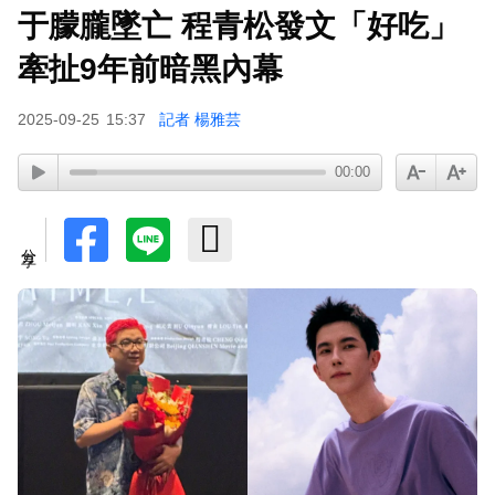
于朦朧墜亡 程青松發文「好吃」
牽扯9年前暗黑內幕
2025-09-25
15:37
記者 楊雅芸
00:00
分享