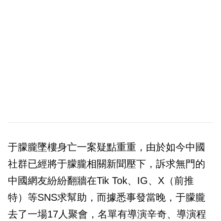
于朦朧墜樓身亡一案疑點重重，由於如今中國
社群已經將于朦朧相關新聞壓下，訴求無門的
中國網友紛紛翻牆在Tik Tok、IG、X（前推
特）等SNS求幫助，而據悉事發當晚，于朦朧
去了一場17人聚會，名單有導演辛奇、導演程