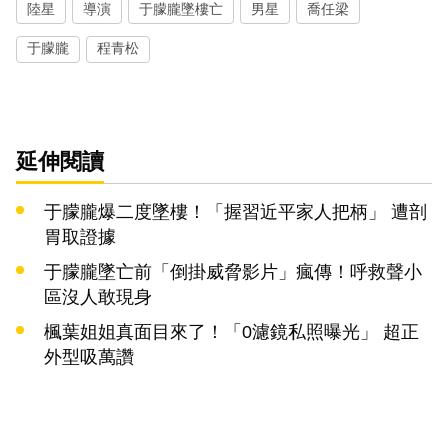
陸星
導演
于朦朧墜樓亡
男星
喬任梁
于朦朧
程青松
延伸閱讀
于朦朧爆二度墜樓！「握習近平家人把柄」 遭剖
胃取證據
于朦朧墜亡前「倒掛威脅影片」瘋傳！呼救聲小
區沒人敢現身
楓葉姐姐真面目來了！「0濾鏡私照曝光」 超正
外型吸萬讚