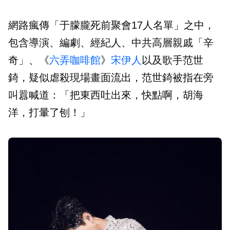
網路瘋傳「于朦朧死前聚會17人名單」之中，
包含導演、編劇、經紀人、中共高層親戚「辛
奇」、《
六弄咖啡館
》
宋伊人
以及歌手范世
錡，疑似虐殺現場畫面流出，范世錡被指在旁
叫囂喊道：「把東西吐出來，快點啊，胡海
洋，打暈了刨！」