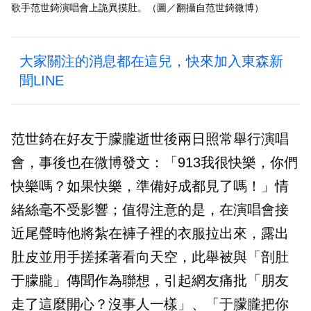
歌手范世錡演唱會上詭異摸肚。（圖／翻攝自范世錡微博）
大家關注的消息都在這兒，快來加入東森新
聞LINE
范世錡在好友于朦朧逝世後兩日照常舉行演唱
會，事後也在微博發文：「913我很快樂，你們
快樂嗎？如果快樂，準備好成都見了嗎！」情
緒絲毫不受影響；值得注意的是，在演唱會接
近尾聲時他將紮在褲子裡的衣服拉出來，露出
肚皮並用手搓揉著看向天空，此舉被與「剖肚
于朦朧」傳聞作為聯想，引起網友痛批「朋友
走了這麼開心？沒事人一樣」、「于朦朧把你