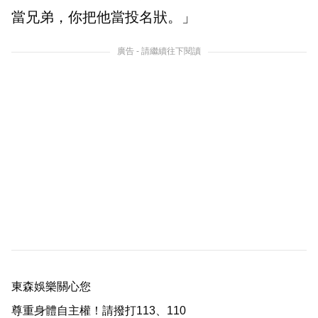
當兄弟，你把他當投名狀。」
廣告 - 請繼續往下閱讀
東森娛樂關心您
尊重身體自主權！請撥打113、110