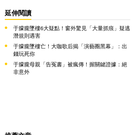
延伸閱讀
于朦朧墜樓6大疑點！窗外驚見「大量抓痕」疑逃
潛規則遇害
于朦朧墜樓亡！大咖歌后揭「演藝圈黑幕」：出
錢玩死你
于朦朧母親「告冤書」被瘋傳！握關鍵證據：絕
非意外