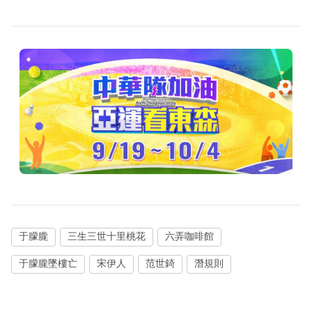
于朦朧
三生三世十里桃花
六弄咖啡館
于朦朧墜樓亡
宋伊人
范世錡
潛規則