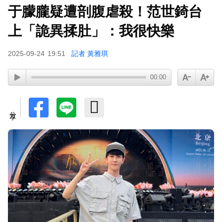
于朦朧疑遭剖腹虐殺！范世錡台
上「詭異揉肚」：我很快樂
2025-09-24
19:51
記者 黃雅琪
00:00
分享