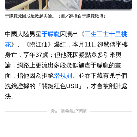
于朦朧死因成迷掀起輿論。（圖／翻攝自于朦朧微博）
中國大陸男星
于朦朧
因演出《
三生三世十里桃
花
》、《臨江仙》爆紅，本月11日卻驚傳墜樓
身亡，享年37歲；但他死因疑點眾多引來輿
論，網路上更流出多段疑似施虐于朦朧的畫
面，指他因為拒絕
潛規則
、並吞下藏有兇手們
洗錢證據的「關鍵紅色USB」，才會被剖肚處
決。
廣告 - 請繼續往下閱讀