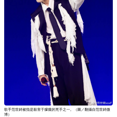
歌手范世錡被指是殺害于朦朧的兇手之一。（圖／翻攝自范世錡微
博）