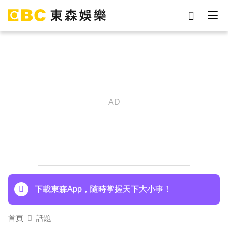
劉真
影片
于朦朧
網紅
女優
ian
7-eleven
謝侑芯
下載東森App，隨時掌握天下大小事！
首頁
話題