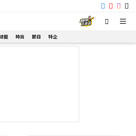
綜藝
時尚
節目
特企