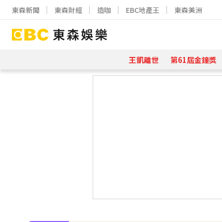
東森新聞
東森財經
造咖
EBC地產王
東森美洲
王凱離世
第61屆金鐘獎
下載東森App，隨時掌握天下大小事