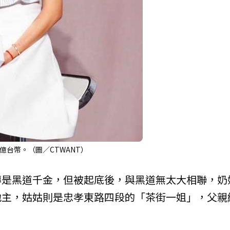
台幣。（圖／CTWANT）
傳是黑道千金，但被起底後，與黑道無太大相聯，奶
地主，姑姑則是忠孝東路四段的「茶街一姐」，父親