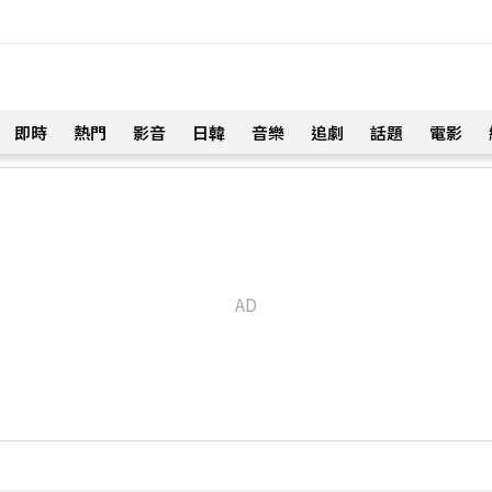
即時
熱門
影音
日韓
音樂
追劇
話題
電影
！