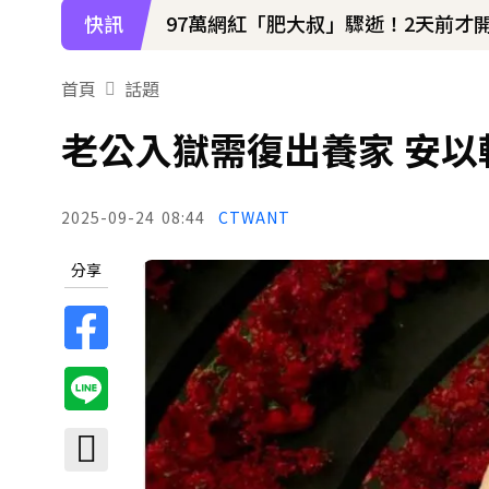
97萬網紅「肥大叔」驟逝！2天前才
快訊
下載東森App，隨時掌握天下大小事
首頁
話題
97萬網紅「肥大叔」驟逝！2天前才
老公入獄需復出養家 安
2025-09-24
08:44
CTWANT
分享