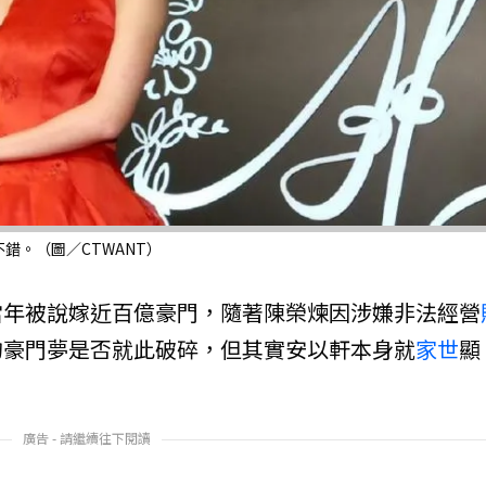
錯。（圖／CTWANT）
當年被說嫁近百億豪門，隨著陳榮煉因涉嫌非法經營
的豪門夢是否就此破碎，但其實安以軒本身就
家世
顯
。
廣告 - 請繼續往下閱讀