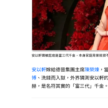
安以軒曾被起底是富三代千金，本身家庭背景就很不
安以軒
嫁給德晉集團主席
陳榮煉
，
博
、洗錢而入獄，外界猜測安以軒
赫，是名符其實的「富三代」千金