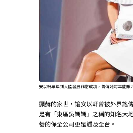
安以軒早年到大陸發展非常成功，曾傳她每年能賺2億
顯赫的家世，讓安以軒曾被外界謠
是有「東區吳媽媽」之稱的知名大
營的保全公司更是遍及全台。