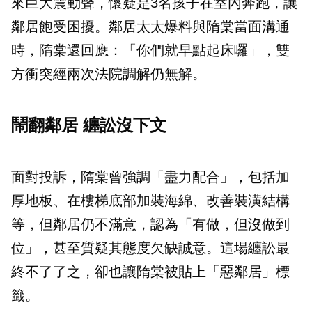
來巨大震動聲，懷疑是3名孩子在室內奔跑，讓
鄰居飽受困擾。鄰居太太爆料與隋棠當面溝通
時，隋棠還回應：「你們就早點起床囉」，雙
方衝突經兩次法院調解仍無解。
鬧翻鄰居 纏訟沒下文
面對投訴，隋棠曾強調「盡力配合」，包括加
厚地板、在樓梯底部加裝海綿、改善裝潢結構
等，但鄰居仍不滿意，認為「有做，但沒做到
位」，甚至質疑其態度欠缺誠意。這場纏訟最
終不了了之，卻也讓隋棠被貼上「惡鄰居」標
籤。