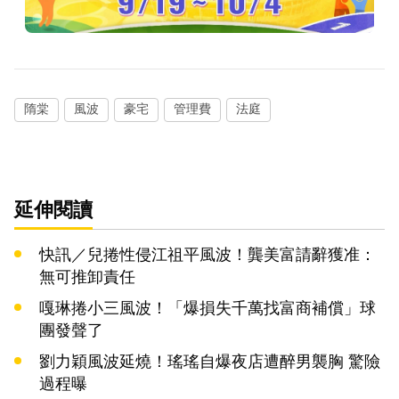
隋棠
風波
豪宅
管理費
法庭
延伸閱讀
快訊／兒捲性侵江祖平風波！龔美富請辭獲准：
無可推卸責任
嘎琳捲小三風波！「爆損失千萬找富商補償」球
團發聲了
劉力穎風波延燒！瑤瑤自爆夜店遭醉男襲胸 驚險
過程曝