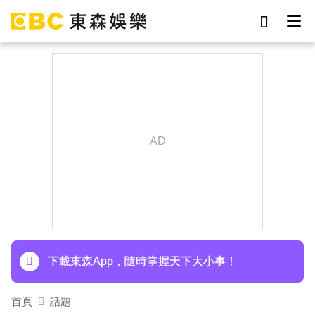
劉真
影片
7-eleven
女優
網紅
ian
于朦朧
謝侑芯
下載東森App，隨時掌握天下大小事！
首頁
話題