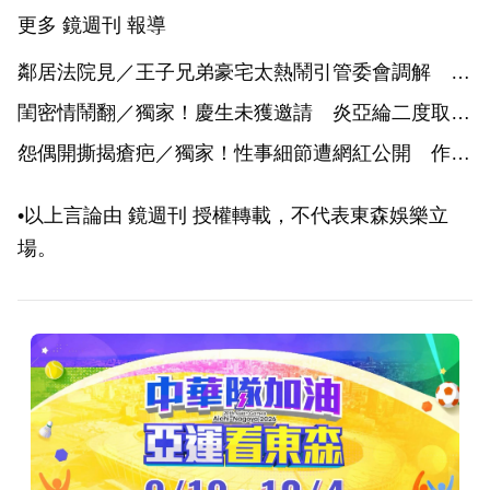
更多 鏡週刊 報導
鄰居法院見／王子兄弟豪宅太熱鬧引管委會調解 主
播擾民遭判賠20萬元
閨密情鬧翻／獨家！慶生未獲邀請 炎亞綸二度取消
關注鬼鬼
怨偶開撕揭瘡疤／獨家！性事細節遭網紅公開 作家
H控訴陳珮甄結伴霸凌
•以上言論由 鏡週刊 授權轉載，不代表東森娛樂立
場。