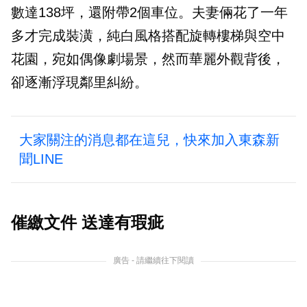
數達138坪，還附帶2個車位。夫妻倆花了一年
多才完成裝潢，純白風格搭配旋轉樓梯與空中
花園，宛如偶像劇場景，然而華麗外觀背後，
卻逐漸浮現鄰里糾紛。
大家關注的消息都在這兒，快來加入東森新
聞LINE
催繳文件 送達有瑕疵
廣告 - 請繼續往下閱讀