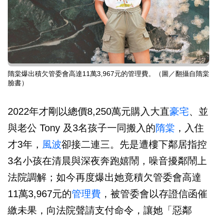
隋棠爆出積欠管委會高達11萬3,967元的管理費。（圖／翻攝自隋棠
臉書）
2022年才剛以總價8,250萬元購入大直
豪宅
、並
與老公 Tony 及3名孩子一同搬入的
隋棠
，入住
才3年，
風波
卻接二連三。先是遭樓下鄰居指控
3名小孩在清晨與深夜奔跑嬉鬧，噪音擾鄰鬧上
法院調解；如今再度爆出她竟積欠管委會高達
11萬3,967元的
管理費
，被管委會以存證信函催
繳未果，向法院聲請支付命令，讓她「惡鄰