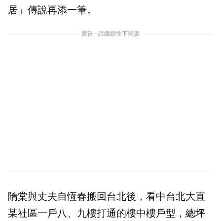
居」傳說再添一筆。
廣告 - 請繼續往下閱讀
隋棠與丈夫自恆春搬回台北後，看中台北大直
某社區一戶八、九樓打通的樓中樓戶型，總坪