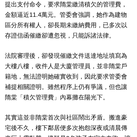
提出支付命令，要求隋棠繳清積欠的管理費，
金額逼近11.4萬元。管委會強調，她作為建物
區分所有權人，卻長期未繳納費用，已多次以
存證信函催繳卻遭忽視，只能訴諸法律。
法院審理後，卻發現催繳文件送達地址填寫為
大樓八樓，收件人是大廈管理員，並非隋棠戶
籍地，無法證明她確實收到，因此要求管委會
補提相關證明。雖然程序上仍有爭議，但也讓
隋棠「積欠管理費」內幕攤在陽光下。
其實這並非隋棠首次與社區鬧出矛盾。搬進豪
宅後不久，樓下鄰居便多次抱怨深夜或清晨傳