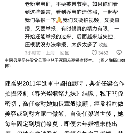
中國男星喬任梁父母重申兒子死因為憂鬱症輕生。（圖／翻攝自微
博）
陳喬恩2011年進軍中國拍戲時
，
與喬任梁合作
拍攝陸劇《春光燦爛豬九妹》結識，私下關係
密切，喬任梁對她如長輩般照顧，經常相約做
美容或到對方家中做飯。自喬任梁過世後，她
每年固定到墳前祭奠，即便去年婚禮未能出