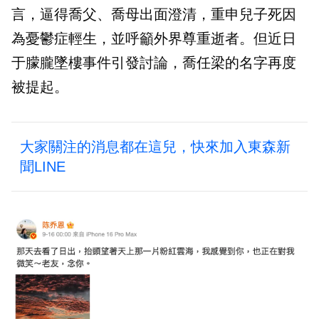
言，逼得喬父、喬母出面澄清，重申兒子死因
為憂鬱症輕生，並呼籲外界尊重逝者。但近日
于朦朧墜樓事件引發討論，喬任梁的名字再度
被提起。
大家關注的消息都在這兒，快來加入東森新
聞LINE