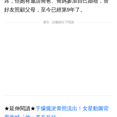
席，但她有邀請喬爸、喬媽參加自己婚禮，替
好友照顧父母，至今已經第9年了。
廣告 - 請繼續往下閱讀
★延伸閱讀★
于朦朧淤青照流出！女星動圖背