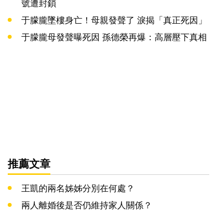
號遭封鎖
于朦朧墜樓身亡！母親發聲了 淚揭「真正死因」
于朦朧母發聲曝死因 孫德榮再爆：高層壓下真相
推薦文章
王凱的兩名姊姊分別在何處？
兩人離婚後是否仍維持家人關係？