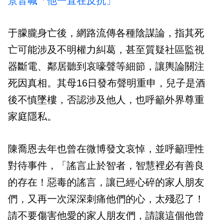
景音喊「他一直在反抗」
于朦朧身亡後，網路流傳各種陰謀論，指其死
亡可能涉及不明權力糾葛，甚至質疑社區監視
器斷電、鄰居聽到哀嚎聲等細節，讓輿論關注
死因真相。其母16日發布聲明重申，兒子是酒
後不慎墜樓，否認涉及他人，也呼籲外界尊重
家庭隱私。
陳喬恩去年也曾在微博發文哀悼，並呼籲理性
對待事件，「謠言止於智者，智慧裡必有善良
的存在！惡毒的謠言，讓已經心碎的家人朋友
們，又再一次深深刺痛他們的心，太殘忍了！
請不要傷害他愛的家人朋友們，請讓這個他曾