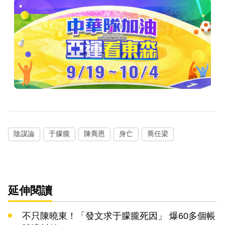
陰謀論
于朦朧
陳喬恩
身亡
喬任梁
延伸閱讀
不只陳曉東！「發文求于朦朧死因」 爆60多個帳