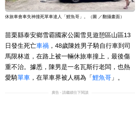
休旅車會車失神撞死單車達人「鯉魚哥」。（圖 ／翻攝畫面）
苗栗縣泰安鄉雪霸國家公園雪見遊憩區山區13
日發生死亡
車禍
，48歲陳姓男子騎自行車到司
馬限林道，在路上被一輛休旅車撞上，最後傷
重不治。據悉，陳男是一名瓦斯行老闆，也熱
愛騎
單車
，在單車界被人稱為「
鯉魚哥
」。
廣告 - 請繼續往下閱讀