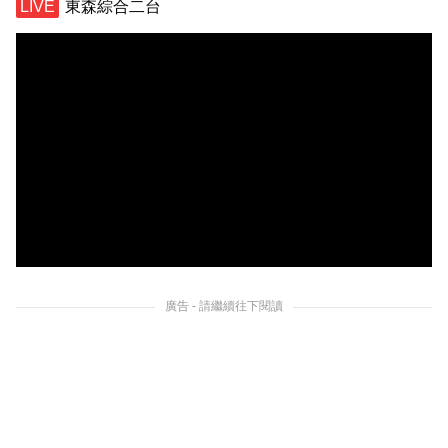
東森綜合二台
廣告 - 請繼續往下閱讀