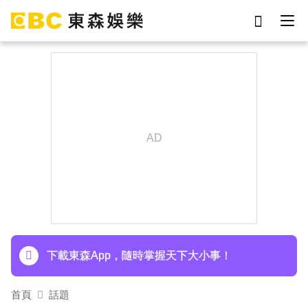
劉真
影片
于朦朧
女優
網紅
ian
7-eleven
謝侑芯
下載東森App，隨時掌握天下大小事！
埃及知名女星涉販毒！ 遭「判死刑」震撼社會
下載東森App，隨時掌握天下大小事！
首頁
話題
埃及知名女星涉販毒！ 遭「判死刑」震撼社會