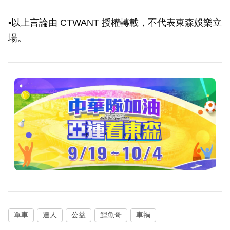
•以上言論由 CTWANT 授權轉載，不代表東森娛樂立
場。
單車
達人
公益
鯉魚哥
車禍