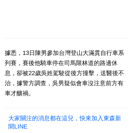
據悉，13日陳男參加台灣登山大滿貫自行車系
列賽，賽後他騎車停在司馬限林道的路邊休
息，卻被22歲吳姓駕駛從後方撞擊，送醫後不
治，據警方調查，吳男疑似會車沒注意前方有
車才釀禍。
大家關注的消息都在這兒，快來加入東森新
聞LINE