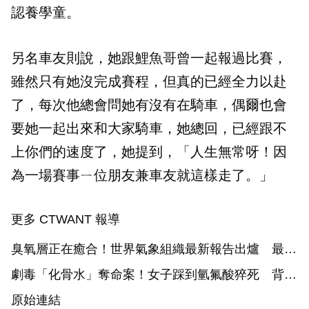
認養學童。
另名車友則說，她跟鯉魚哥曾一起報過比賽，
雖然只有她沒完成賽程，但真的已經全力以赴
了，每次他總會問她有沒有在騎車，偶爾也會
要她一起出來和大家騎車，她總回，已經跟不
上你們的速度了，她提到，「人生無常呀！因
為一場賽事ㄧ位朋友兼車友就這樣走了。」
更多 CTWANT 報導
臭氧層正在癒合！世界氣象組織最新報告出爐 最快
2066年完全恢復
劇毒「化骨水」奪命案！女子踩到氫氟酸猝死 背後
真相更駭人
原始連結