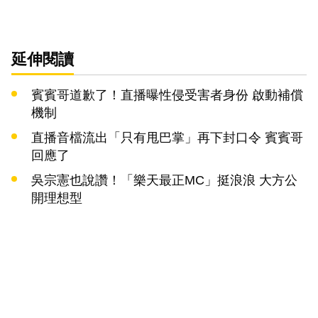
延伸閱讀
賓賓哥道歉了！直播曝性侵受害者身份 啟動補償
機制
直播音檔流出「只有甩巴掌」再下封口令 賓賓哥
回應了
吳宗憲也說讚！「樂天最正MC」挺浪浪 大方公
開理想型