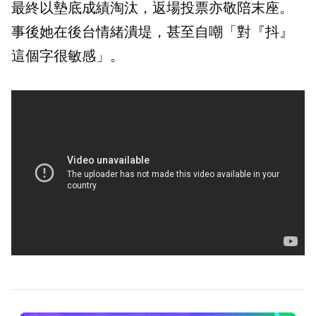
最終以墊底成績淘汰，返場投票亦敬陪末座。
事後她在後台情緒潰堤，甚至自嘲「對『抖』
這個字很敏感」。