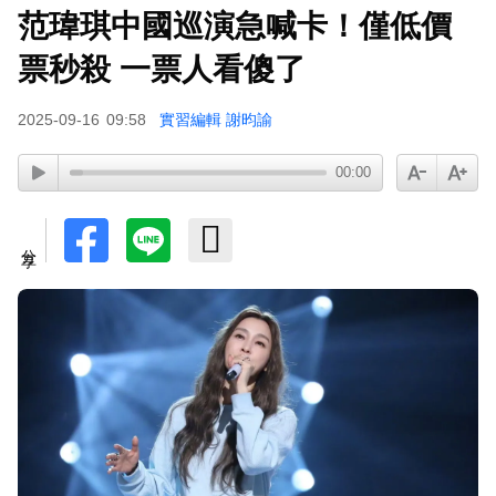
范瑋琪中國巡演急喊卡！僅低價
票秒殺 一票人看傻了
2025-09-16
09:58
實習編輯 謝昀諭
00:00
分享