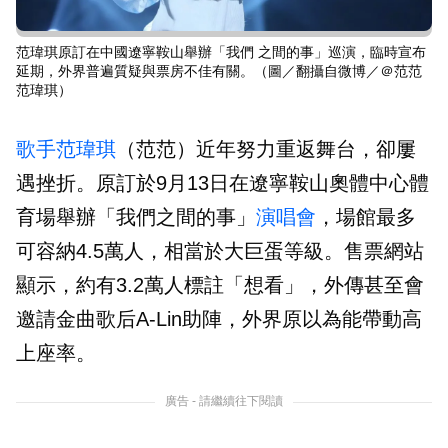
范瑋琪原訂在中國遼寧鞍山舉辦「我們 之間的事」巡演，臨時宣布
延期，外界普遍質疑與票房不佳有關。（圖／翻攝自微博／＠范范
范瑋琪）
歌手
范瑋琪
（范范）近年努力重返舞台，卻屢
遇挫折。原訂於9月13日在遼寧鞍山奧體中心體
育場舉辦「我們之間的事」
演唱會
，場館最多
可容納4.5萬人，相當於大巨蛋等級。售票網站
顯示，約有3.2萬人標註「想看」，外傳甚至會
邀請金曲歌后A-Lin助陣，外界原以為能帶動高
上座率。
廣告 - 請繼續往下閱讀