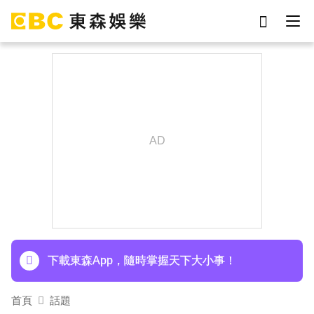
劉真
影片
7-eleven
網紅
于朦朧
ian
女優
謝侑芯
下載東森App，隨時掌握天下大小事！
首頁
話題