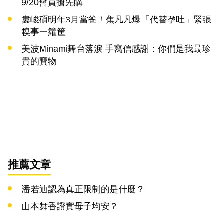
9/20會員搶先購
婁峻碩明年3月當爸！焦凡凡爆「代替孕吐」緊張
糗事一籮筐
美波Minami舞台落淚 手寫信感謝：你們是我最珍
貴的寶物
推薦文章
潘若迪認為真正限制的是什麼？
山本舞香證實母子均安？