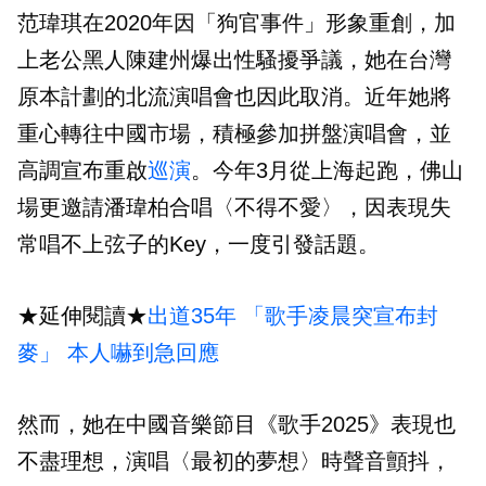
范瑋琪在2020年因「狗官事件」形象重創，加
上老公黑人陳建州爆出性騷擾爭議，她在台灣
原本計劃的北流演唱會也因此取消。近年她將
重心轉往中國市場，積極參加拼盤演唱會，並
高調宣布重啟
巡演
。今年3月從上海起跑，佛山
場更邀請潘瑋柏合唱〈不得不愛〉，因表現失
常唱不上弦子的Key，一度引發話題。
★延伸閱讀★
出道35年 「歌手凌晨突宣布封
麥」 本人嚇到急回應
然而，她在中國音樂節目《歌手2025》表現也
不盡理想，演唱〈最初的夢想〉時聲音顫抖，