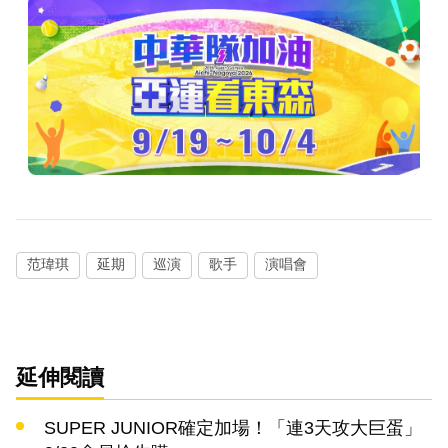
范瑋琪
延期
巡演
歌手
演唱會
延伸閱讀
SUPER JUNIOR確定加場！「連3天攻大巨蛋」