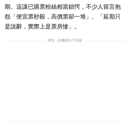
期。這讓已購票粉絲相當錯愕，不少人留言抱
怨「便宜票秒殺，高價票卻一堆」、「延期只
是說辭，實際上是票房慘」。
廣告 - 請繼續往下閱讀