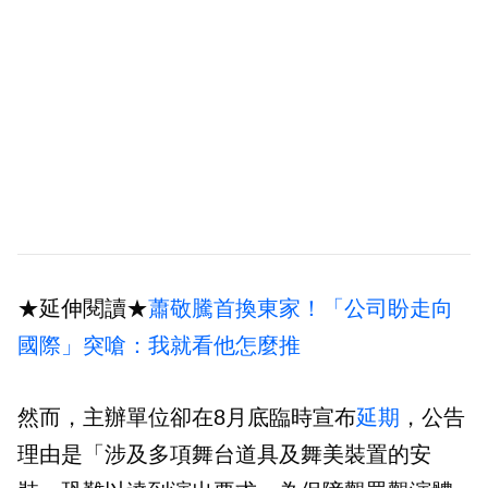
★延伸閱讀★
蕭敬騰首換東家！「公司盼走向
國際」突嗆：我就看他怎麼推
然而，主辦單位卻在8月底臨時宣布
延期
，公告
理由是「涉及多項舞台道具及舞美裝置的安