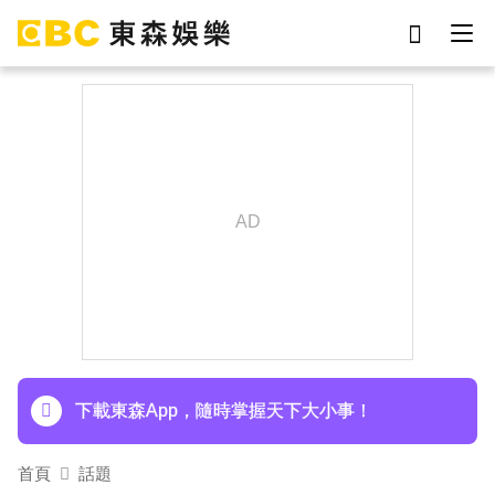
劉真
影片
7-eleven
女優
網紅
ian
于朦朧
謝侑芯
下載東森App，隨時掌握天下大小事！
《半澤直樹》男星宣布再婚！迎新生命雙喜臨門
下載東森App，隨時掌握天下大小事！
首頁
話題
《半澤直樹》男星宣布再婚！迎新生命雙喜臨門