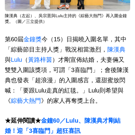
陳漢典（左起）、吳宗憲與Lulu主持的《綜藝大熱門》再入圍金鐘
獎。（圖／三立提供）
第60屆
金鐘獎
今（15）日揭曉入圍名單，其中
「綜藝節目主持人獎」戰況相當激烈，
陳漢典
與
Lulu
（
黃路梓茵
）才剛宣佈結婚，夫妻倆又
雙雙入圍該獎項，可謂「3喜臨門」；會後陳漢
典也發表「超浪漫」的入圍感言，還甜蜜放閃
喊：「要跟Lulu走真的紅毯。」Lulu則希望與
《
綜藝大熱門
》的家人再奪獎上台。
★延伸閱讀★
金鐘60／Lulu、陳漢典才剛結
婚！迎「3喜臨門」超狂喜訊