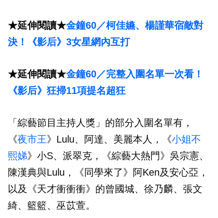
★延伸閱讀★
金鐘60／柯佳嬿、楊謹華宿敵對
決！《影后》3女星網內互打
★延伸閱讀★
金鐘60／完整入圍名單一次看！
《影后》狂掃11項提名超狂
「綜藝節目主持人獎」的部分入圍名單有，
《
夜市王
》Lulu、阿達、美麗本人，《
小姐不
熙娣
》小S、派翠克，《綜藝大熱門》吳宗憲、
陳漢典與Lulu，《同學來了》阿Ken及安心亞，
以及《天才衝衝衝》的曾國城、徐乃麟、張文
綺、籃籃、巫苡萱。