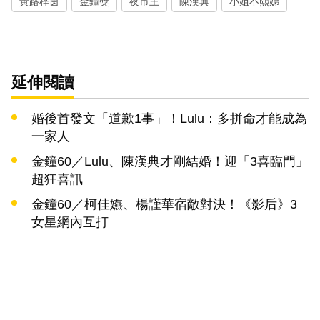
黃路梓茵
金鐘獎
夜市王
陳漢典
小姐不熙娣
延伸閱讀
婚後首發文「道歉1事」！Lulu：多拼命才能成為
一家人
金鐘60／Lulu、陳漢典才剛結婚！迎「3喜臨門」
超狂喜訊
金鐘60／柯佳嬿、楊謹華宿敵對決！《影后》3
女星網內互打