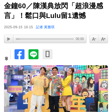
金鐘60／陳漢典放閃「超浪漫感
言」！鬆口與Lulu留1遺憾
2025-09-15
16:15
記者 黃雅琪
00:00
分享