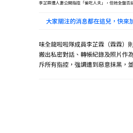
李芷霖遭人妻公開指控「偷吃人夫」，但她全盤否認
大家關注的消息都在這兒，快來加
味全龍啦啦隊成員李芷霖（霖霖）
搬出私密對話、轉帳紀錄及照片作
斥所有指控，強調遭到惡意抹黑，