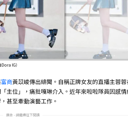
ra IG）
與
富商
黃苡峻傳出緋聞。自稱正牌女友的直播主蓉蓉
調「主位」，痛批嘎琳介入。近年來啦啦隊員因感情
響，甚至牽動演藝工作。
廣告 - 請繼續往下閱讀