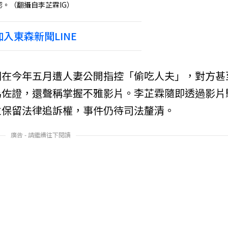
。（翻攝自李芷霖IG）
入東森新聞LINE
則在今年五月遭人妻公開指控「偷吃人夫」，對方甚
為佐證，還聲稱掌握不雅影片。李芷霖隨即透過影片
並保留法律追訴權，事件仍待司法釐清。
廣告 - 請繼續往下閱讀