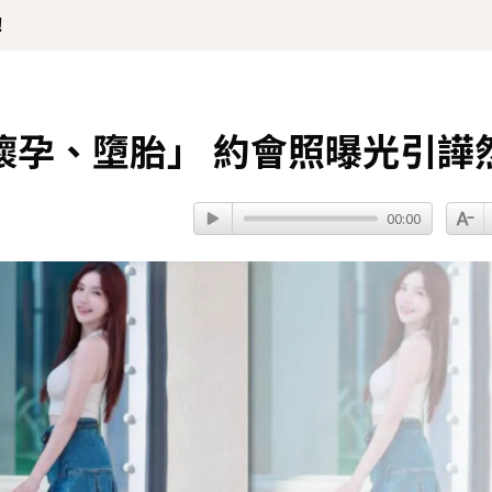
！
懷孕、墮胎」 約會照曝光引譁
00:00