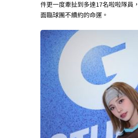
件更一度牽扯到多達17名啦啦隊員
面臨球團不續約的命運。