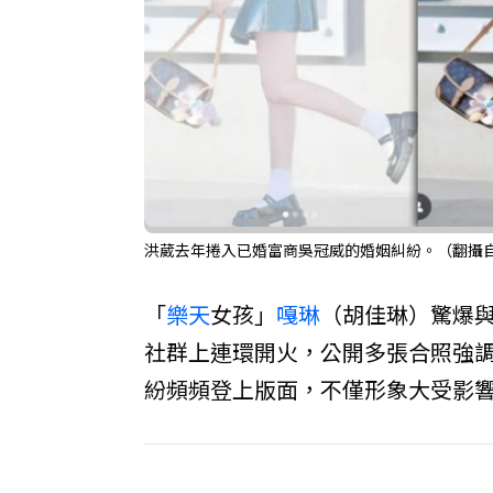
洪葳去年捲入已婚富商吳冠威的婚姻糾紛。（翻攝自Do
「
樂天
女孩」
嘎琳
（胡佳琳）驚爆
社群上連環開火，公開多張合照強
紛頻頻登上版面，不僅形象大受影