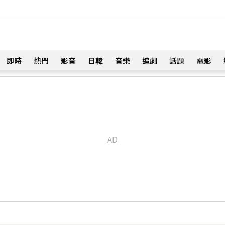
即時
熱門
影音
日韓
音樂
追劇
話題
電影