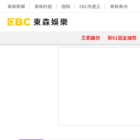
東森新聞
東森財經
造咖
EBC地產王
東森美洲
王凱離世
第61屆金鐘獎