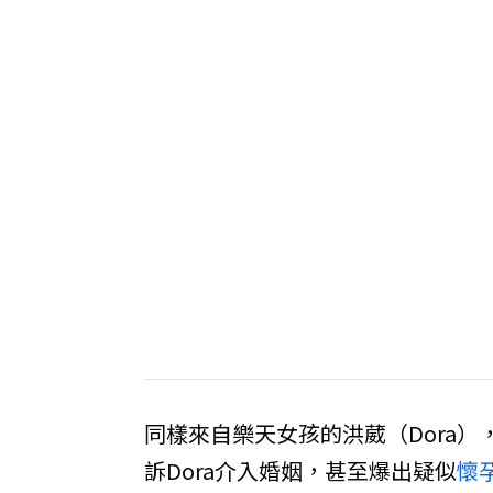
同樣來自樂天女孩的洪葳（Dora
訴Dora介入婚姻，甚至爆出疑似
懷