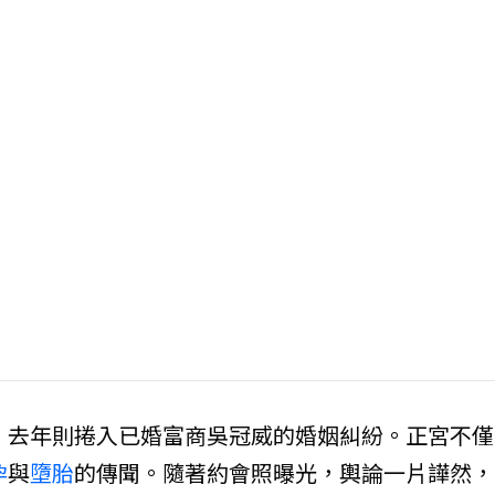
），去年則捲入已婚富商吳冠威的婚姻糾紛。正宮不僅
孕
與
墮胎
的傳聞。隨著約會照曝光，輿論一片譁然，