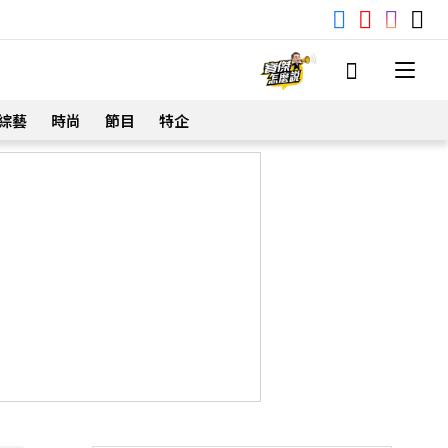
綜藝
時尚
節目
特企