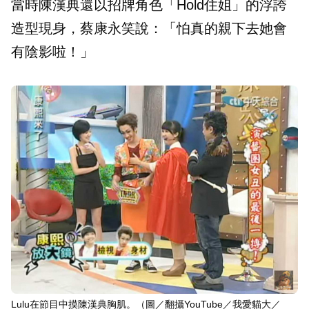
當時陳漢典還以招牌角色「Hold住姐」的浮誇
造型現身，蔡康永笑說：「怕真的親下去她會
有陰影啦！」
Lulu在節目中摸陳漢典胸肌。（圖／翻攝YouTube／我愛貓大／