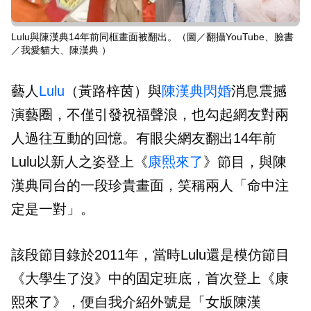
Lulu與陳漢典14年前同框畫面被翻出。（圖／翻攝YouTube、臉書
／我愛貓大、陳漢典 ）
藝人
Lulu
（黃路梓茵）與
陳漢典
閃婚
消息震撼
演藝圈，不僅引發祝福聲浪，也勾起網友對兩
人過往互動的回憶。有眼尖網友翻出14年前
Lulu以新人之姿登上《
康熙來了
》節目，與陳
漢典同台的一段珍貴畫面，笑稱兩人「命中注
定是一對」。
該段節目錄於2011年，當時Lulu還是模仿節目
《大學生了沒》中的固定班底，首次登上《康
熙來了》，便自我介紹外號是「女版陳漢