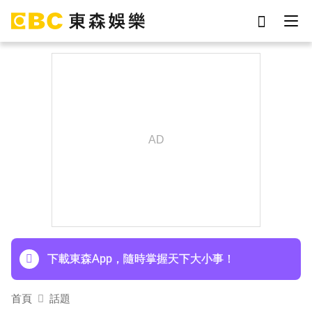
劉真
影片
7-eleven
女優
網紅
ian
謝侑芯
于朦朧
下載東森App，隨時掌握天下大小事！
首頁
話題