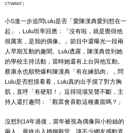
CTWANT）
小S進一步追問Lulu是否「愛陳漢典愛到想在一
起」，Lulu坦率回應：「沒有啦，就是覺得他
很厲害，是我的偶像。」節目中還曝光一段兩
人早期互動的趣聞。Lulu透露，陳漢典曾到她
的學校主持活動，當時她還有上台與他互動。
蔡康永也順勢爆料陳漢典「有在練肌肉」，問
Lulu是否想摸看看，Lulu真的出手摸了對方胸
肌，直呼「有硬耶！」逗得現場笑聲不斷，主
持人還打趣問：「觀眾會喜歡這種畫面嗎？」
沒想到14年過後，當年被視為偶像與小粉絲的
兩人，最終步入婚姻殿堂，讓不少網友感動直