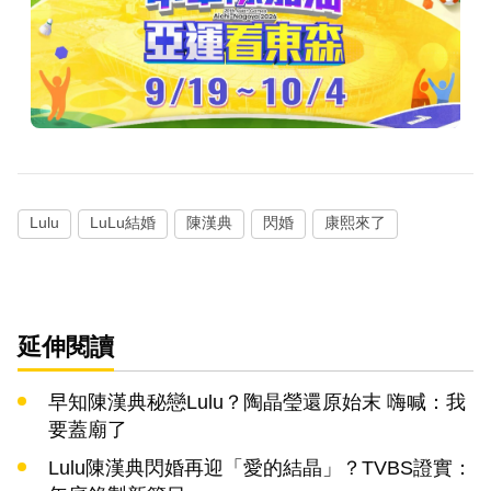
Lulu
LuLu結婚
陳漢典
閃婚
康熙來了
延伸閱讀
早知陳漢典秘戀Lulu？陶晶瑩還原始末 嗨喊：我
要蓋廟了
Lulu陳漢典閃婚再迎「愛的結晶」？TVBS證實：