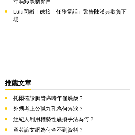
年底錄製新節目
Lulu閃婚！妹接「任務電話」警告陳漢典欺負下
場
推薦文章
托爾確診膽管癌時年僅幾歲？
外甥考上公職九孔為何落淚？
經紀人利用權勢性騷擾手法為何？
童芯論文網為何查不到資料？