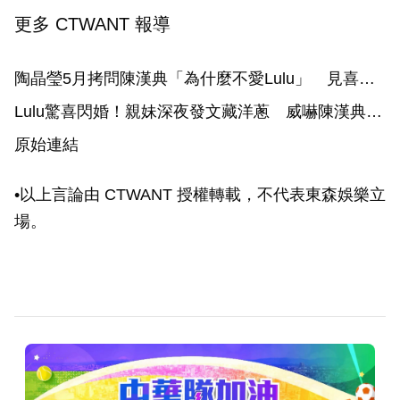
更多 CTWANT 報導
陶晶瑩5月拷問陳漢典「為什麼不愛Lulu」 見喜訊
嗨喊：我要蓋廟了
Lulu驚喜閃婚！親妹深夜發文藏洋蔥 威嚇陳漢典
「敢欺負姊姊的下場」
原始連結
•以上言論由 CTWANT 授權轉載，不代表東森娛樂立
場。