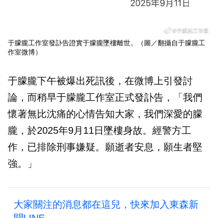
于朦朧工作室發訃告證實于朦朧墜樓離世。（圖／翻攝自于朦朧工
作室微博）
于朦朧下午被爆出死訊後，在微博上引發討
論，而稍早于朦朧工作室正式發訃告，「我們
懷著無比沈痛的心情告知大家，我們深愛的朦
朧，於2025年9月11日墜樓身故。經警方工
作，已排除刑事嫌疑。願逝者安息，願生者堅
強。」
大家關注的消息都在這兒，快來加入東森新
聞LINE