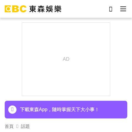
劉真
影片
7-eleven
網紅
于朦朧
ian
女優
謝侑芯
下載東森App，隨時掌握天下大小事！
首頁
話題