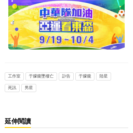
工作室
于朦朧墜樓亡
訃告
于朦朧
陸星
死訊
男星
延伸閱讀