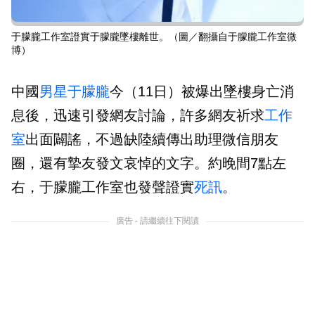
于朦朧工作室證實于朦朧墜樓離世。（圖／翻攝自于朦朧工作室微
博）
中國
男星
于朦朧
今（11日）被爆出墜樓身亡消
息後，迅速引發網友討論，許多網友祈求
工作
室
出面闢謠，不過缺陸續傳出助理微信朋友
圈，還有摯友發文哀悼的文字。約晚間7點左
右，于朦朧工作室也發聲證實
死訊
。
廣告 - 請繼續往下閱讀