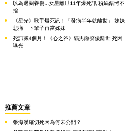
以為退圈養傷...女星離世11年爆死訊 粉絲錯愕不
捨
《星光》歌手爆死訊！「發病半年就離世」 妹妹
悲痛：下輩子再當姊妹
死訊藏4個月！《心之谷》貓男爵聲優離世 死因
曝光
推薦文章
張海漢確切死因為何未公開？