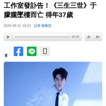
工作室發訃告！《三生三世》于
朦朧墜樓而亡 得年37歲
2025-09-11
19:21
記者 楊雅芸
00:00
分享