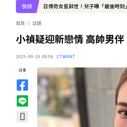
快訊
下載東森App，隨時掌握天下大小事
孫淑媚首登JJA音樂節！被范曉萱1句
首頁
話題
小禎疑迎新戀情 高帥男
2025-09-10
08:56
CTWANT
分享