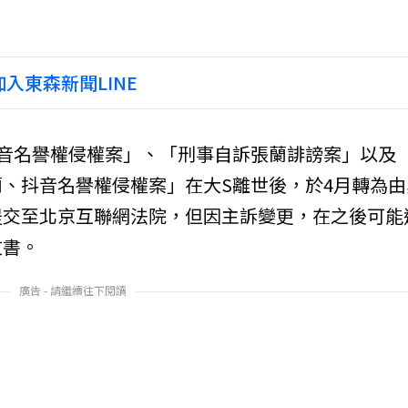
入東森新聞LINE
音名譽權侵權案」、「刑事自訴張蘭誹謗案」以及
、抖音名譽權侵權案」在大S離世後，於4月轉為由
提交至北京互聯網法院，但因主訴變更，在之後可能
文書。
廣告 - 請繼續往下閱讀