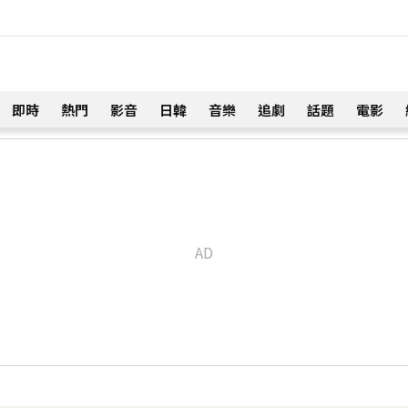
即時
熱門
影音
日韓
音樂
追劇
話題
電影
！
身血」警急破門 家屬發聲曝現況
34分鐘前