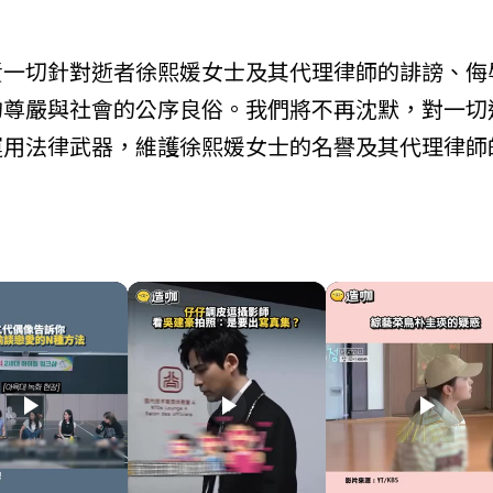
責一切針對逝者徐熙媛女士及其代理律師的誹謗、侮
的尊嚴與社會的公序良俗。我們將不再沈默，對一切
運用法律武器，維護徐熙媛女士的名譽及其代理律師
play_arrow
play_arrow
play_arrow