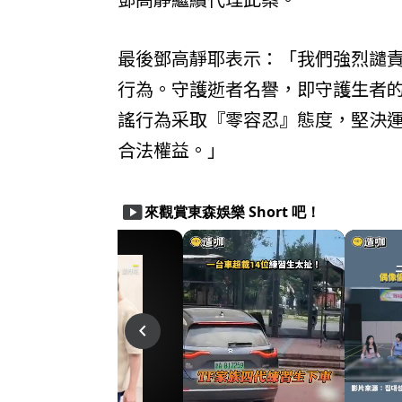
最後鄧高靜耶表示：「我們強烈譴
行為。守護逝者名譽，即守護生者
謠行為采取『零容忍』態度，堅決
合法權益。」
smart_display
來觀賞東森娛樂 Short 吧！
play_arrow
play_arrow
navigate_before