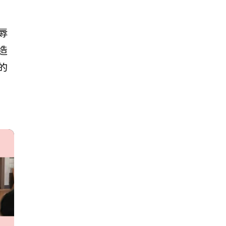
辱
造
的