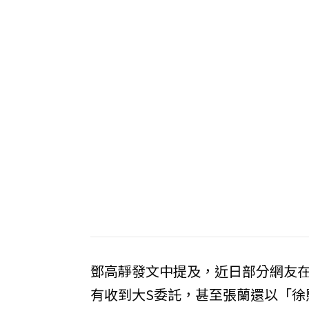
鄧高靜發文中提及，近日部分網友
有收到大S委託，甚至張蘭還以「徐