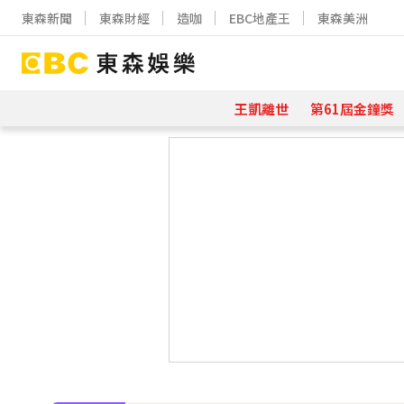
東森新聞
東森財經
造咖
EBC地產王
東森美洲
王凱離世
第61屆金鐘獎
下載東森App，隨時掌握天下大小事
48歲男星直播突亮刀自殘！「全裸滿