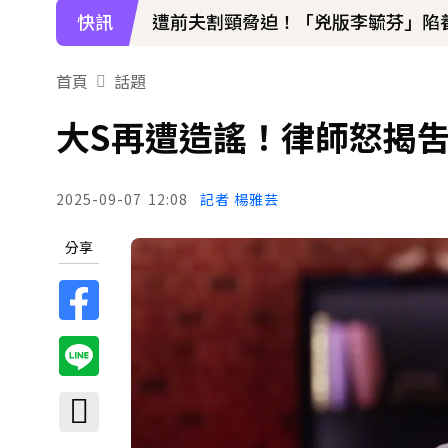
快訊
遭前夫割頸脅迫！「兇版李毓芬」陷養套
停更1個月全面復工！蔡阿嘎甩抄襲爭
首頁
話題
下載東森App，隨時掌握天下大小事
大S再遭造謠！律師怒揭吿
48歲男星直播突亮刀自殘！「全裸滿
2025-09-07
12:08
記者 楊雅芸
分享