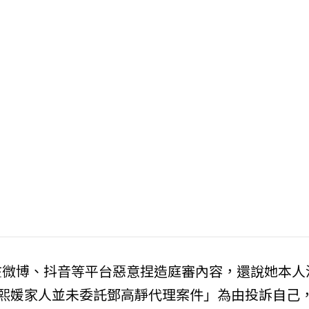
在微博、抖音等平台惡意捏造庭審內容，還說她本人
熙媛家人並未委託鄧高靜代理案件」為由投訴自己