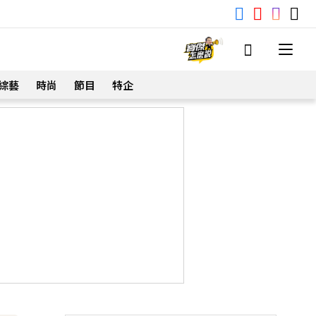
綜藝
時尚
節目
特企