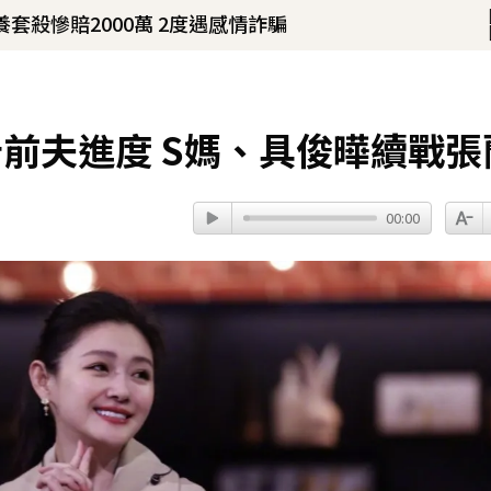
殺慘賠2000萬 2度遇感情詐騙
議「開拍新企劃」二伯IG也更新
！
前夫進度 S媽、具俊曄續戰張
身血」警急破門 家屬發聲曝現況
34分鐘前
00:00