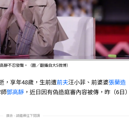
高靜不忍發聲。（圖／翻攝自大S微博）
逝，享年48歲，生前遭
前夫
汪小菲、前婆婆
張蘭
造
律師
鄧高靜
，近日因有偽造庭審內容被傳，昨（6日
。
廣告 - 請繼續往下閱讀