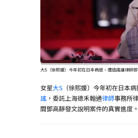
大S（徐熙媛）今年初在日本病逝，遭造謠讓律師鄧
女星
大S
（徐熙媛）今年初在日本病
謠
，委託上海德禾翰通
律師
事務所
間鄧高靜發文說明案件的真實進度