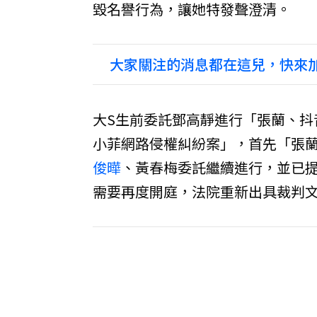
毀名譽行為，讓她特發聲澄清。
大家關注的消息都在這兒，快來加
大S生前委託鄧高靜進行「張蘭、抖
小菲網路侵權糾紛案」，首先「張蘭
俊曄
、黃春梅委託繼續進行，並已
需要再度開庭，法院重新出具裁判