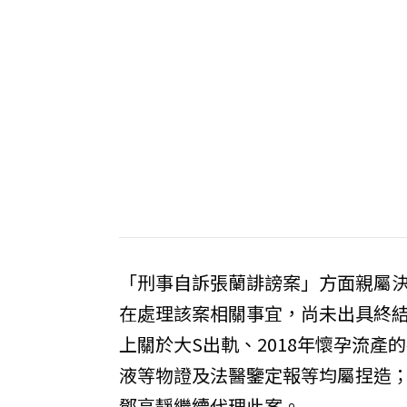
「刑事自訴張蘭誹謗案」方面親屬
在處理該案相關事宜，尚未出具終結
上關於大S出軌、2018年懷孕流產
液等物證及法醫鑒定報等均屬捏造
鄧高靜繼續代理此案。