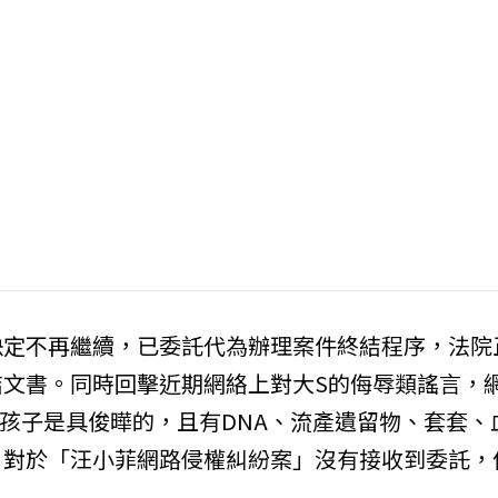
決定不再繼續，已委託代為辦理案件終結程序，法院
文書。同時回擊近期網絡上對大S的侮辱類謠言，
的孩子是具俊曄的，且有DNA、流產遺留物、套套、
；對於「汪小菲網路侵權糾紛案」沒有接收到委託，