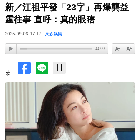
新／江祖平發「23字」再爆龔益
霆往事 直呼：真的眼瞎
2025-09-06
17:17
東森娛樂
00:00
分享