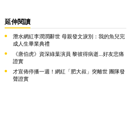
延伸閱讀
潛水網紅李潤潤辭世 母親發文淚別：我的魚兒完
成人生畢業典禮
《唐伯虎》資深綠葉演員 黎彼得病逝...好友悲痛
證實
才宣佈停播一週！網紅「肥大叔」突離世 團隊發
聲證實