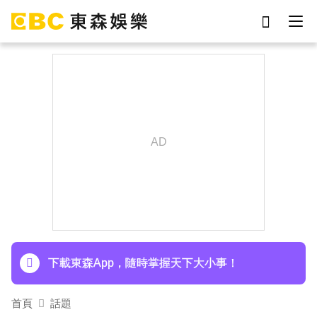
劉真
影片
于朦朧
網紅
女優
ian
7-eleven
謝侑芯
下載東森App，隨時掌握天下大小事！
首頁
話題