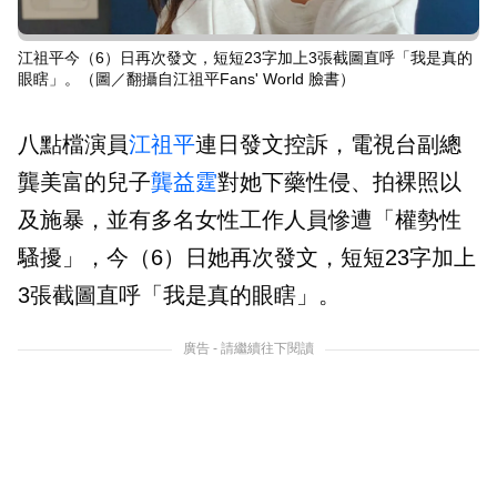
江祖平今（6）日再次發文，短短23字加上3張截圖直呼「我是真的
眼瞎」。（圖／翻攝自江祖平Fans' World 臉書）
八點檔演員
江祖平
連日發文控訴，電視台副總
龔美富的兒子
龔益霆
對她下藥性侵、拍裸照以
及施暴，並有多名女性工作人員慘遭「權勢性
騷擾」，今（6）日她再次發文，短短23字加上
3張截圖直呼「我是真的眼瞎」。
廣告 - 請繼續往下閱讀