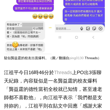
疑似龔益霆的校友出面爆料。（圖／翻攝自
ping0130
Threads）
江祖平今日16時46分於
Threads
上PO出3張聊
天紀錄，內容疑似是一名龔益霆的校友爆料
「龔益霆的德性當初全校就已知情，甚至連老
師都不喜歡他」，向江祖平表示「我們都是支
持妳的」，江祖平則在貼文中回應「感謝大家