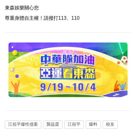
東森娛樂關心您
尊重身體自主權！請撥打113、110
江祖平爆性侵案
龔益霆
江祖平
爆料
校友