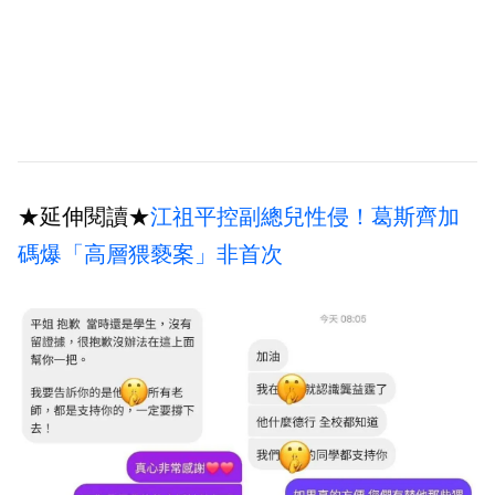
★延伸閱讀★
江祖平控副總兒性侵！葛斯齊加
碼爆「高層猥褻案」非首次