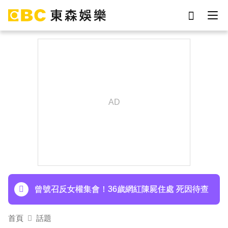
劉真
影片
于朦朧
ian
7-eleven
網紅
女優
謝侑芯
下載東森App，隨時掌握天下大小事！
周杰倫遭影射有私生子 杰威爾怒發132字聲明
曾號召反女權集會！36歲網紅陳屍住處 死因待查
首頁
話題
下載東森App，隨時掌握天下大小事！