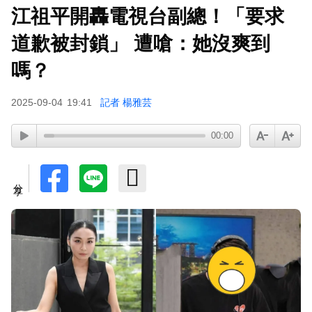
江祖平開轟電視台副總！「要求
周杰倫遭影射有私生子 杰威爾怒發132字聲明
道歉被封鎖」 遭嗆：她沒爽到
嗎？
2025-09-04
19:41
記者 楊雅芸
00:00
分享