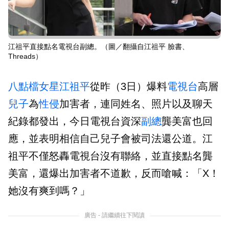
江祖平直接點名電視台副總。（圖／翻攝自江祖平 臉書、
Threads）
八點檔
女星
江祖平
從昨（3日）爆料
電視台
高層
兒子
為
性侵
加害者，連同姓名、照片以及聊天
紀錄都發出，今日電視台資深
副總
龔美富也回
應，並表明相信自己兒子會被司法還公道。江
祖平不僅怒轟電視台沒有聯絡，並直接點名龔
美富，還爆出加害者不道歉，反而嗆喊：「X！
她沒有爽到嗎？」
廣告 - 請繼續往下閱讀