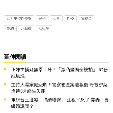
江祖平控性侵案
兒子
女星
性侵
電視台
副總
八點檔
江祖平
延伸閱讀
正妹主播疑無罩上陣！「激凸畫面全被拍」 IG粉
絲瘋漲
主持人曝家庭悲劇！警察爸查案遭報復 哥被綁架
虐待3月終生失能
電視台三度喊「持續聯繫」 江祖平怒了 開轟：要
繼續說謊？