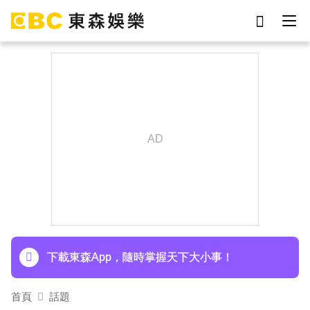
劉真
影片
7-eleven
女優
ian
網紅
謝侑芯
于朦朧
下載東森App，隨時掌握天下大小事！
首頁
話題