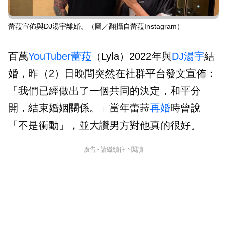
蕾菈宣佈與DJ湯宇離婚。（圖／翻攝自蕾菈Instagram）
百萬
YouTuber
蕾菈
（Lyla）2022年與
DJ湯宇
結
婚，昨（2）日晚間突然在社群平台發文宣佈：
「我們已經做出了一個共同的決定，和平分
開，結束婚姻關係。」當年蕾菈
再婚
時曾說
「不是衝動」，並大讚男方對他真的很好。
廣告 - 請繼續往下閱讀