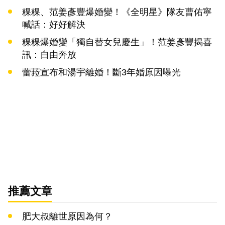
粿粿、范姜彥豐爆婚變！《全明星》隊友曹佑寧
喊話：好好解決
粿粿爆婚變「獨自替女兒慶生」！范姜彥豐揭喜
訊：自由奔放
蕾菈宣布和湯宇離婚！斷3年婚原因曝光
推薦文章
肥大叔離世原因為何？